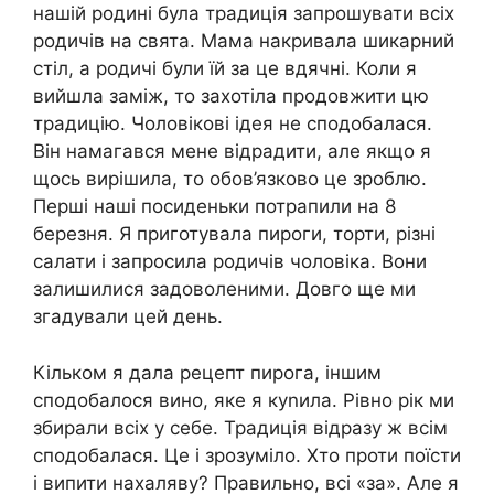
нашій родині була традиція запрошувати всіх
родичів на свята. Мама накривала шикарний
стіл, а родичі були їй за це вдячні. Коли я
вийшла заміж, то захотіла продовжити цю
традицію. Чоловікові ідея не сподобалася.
Він намагався мене відрадити, але якщо я
щось вирішила, то обов’язково це зроблю.
Перші наші посиденьки потрапили на 8
березня. Я приготувала пироги, торти, різні
салати і запросила родичів чоловіка. Вони
залишилися задоволеними. Довго ще ми
згадували цей день.
Кільком я дала рецепт пирога, іншим
сподобалося вино, яке я куnила. Рівно рік ми
збирали всіх у себе. Традиція відразу ж всім
сподобалася. Це і зрозуміло. Хто проти поїсти
і випити нахаляву? Правильно, всі «за». Але я