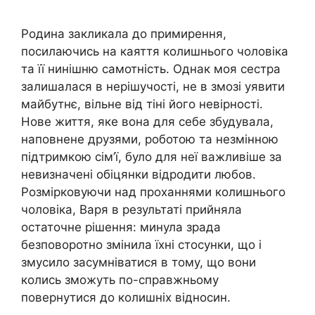
Родина закликала до примирення,
посилаючись на каяття колишнього чоловіка
та її нинішню самотність. Однак моя сестра
залишалася в нерішучості, не в змозі уявити
майбутнє, вільне від тіні його невірності.
Нове життя, яке вона для себе збудувала,
наповнене друзями, роботою та незмінною
підтримкою сім’ї, було для неї важливіше за
невизначені обіцянки відродити любов.
Розмірковуючи над проханнями колишнього
чоловіка, Варя в результаті прийняла
остаточне рішення: минула зрада
безповоротно змінила їхні стосунки, що і
змусило засумніватися в тому, що вони
колись зможуть по-справжньому
повернутися до колишніх відносин.