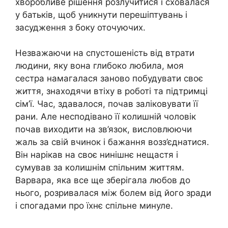
хворобливе рішення розлучитися і сховалася
у батьків, щоб уникнути перешіптувань і
засудження з боку оточуючих.
Незважаючи на спустошеність від втрати
людини, яку вона глибоко любила, моя
сестра намагалася заново побудувати своє
життя, знаходячи втіху в роботі та підтримці
сім’ї. Час, здавалося, почав заліковувати її
рани. Але несподівано її колишній чоловік
почав виходити на зв’язок, висловлюючи
жаль за свій вчинок і бажання возз’єднатися.
Він нарікав на своє нинішнє нещастя і
сумував за колишнім спільним життям.
Варвара, яка все ще зберігала любов до
нього, розривалася між болем від його зради
і спогадами про їхнє спільне минуле.