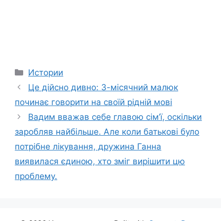
Categories
Истории
Це дійсно дивно: 3-місячний малюк
починає говорити на своїй рідній мові
Вадим вважав себе главою сім’ї, оскільки
заробляв найбільше. Але коли батькові було
потрібне лікування, дружина Ганна
виявилася єдиною, хто зміг вирішити цю
проблему.