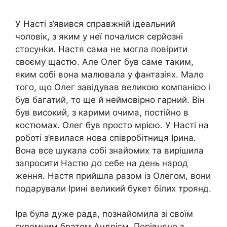
У Насті з’явився справжній ідеальний
чоловік, з яким у неї почалися серйозні
стосунkи. Настя сама не могла повірити
своєму щастю. Але Олег був саме таким,
яким собі вона малювала у фантазіях. Мало
того, що Олег завідував великою компанією і
був багатий, то ще й неймовірно гарний. Він
був високий, з карими очима, постійно в
костюмах. Олег був просто мрією. У Насті на
роботі з’явилася нова співробітниця Ірина.
Вона все шукала собі знайомих та вирішила
запросити Настю до себе на день народ
ження. Настя прийшла разом із Олегом, вони
подарували Ірині великий букет білих троянд.
Іра була дуже рада, познайомила зі своїм
скромним братом Андрієм. Порівняно з