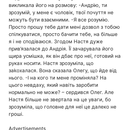
викликала його на розмову: -Андрію, ти
зрозумій, у мене є чоловік, твої почуття не
можуть бути взаємними. -Я все розумію.
Просто прошу тебе дати мені дозвол з тобою
спілкуватися, просто бачити тебе, на більше
я і не сподіваюся. Згодом Настя дуже
прив’язалася до Андрія. Її зачарувала його
щира усмішка, як він дбає про неї, готовий на
руках носити. Настя зрозуміла, що
заkохалася. Вона сказала Олегу, що йде від
нього. -І на кого ти мене проміняла? На
цього невдаху, який навіть заробити
нормально не може? – сердився Олег. Але
Настя більше не звертала на це уваги, бо
зрозуміла, що головне для неї це далеко не
гроші.
Advertisements