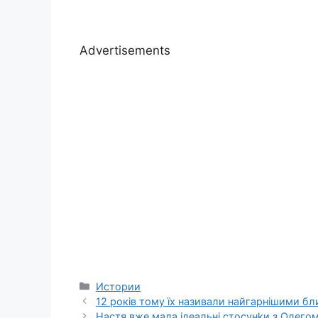
Advertisements
Categories
Истории
12 років тому їх називали найгарнішими бли
Настя вже мала ідеальні стосунkи з Олегом