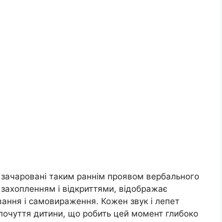
 і зачаровані таким раннім проявом вербального
 захопленням і відкриттями, відображає
ання і самовираження. Кожен звук і лепет
 почуття дитини, що робить цей момент глибоко