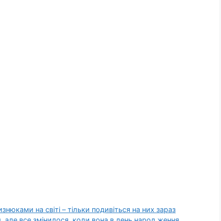
знюками на світі – тільки подивіться на них зараз
, але все змінилося, коли вона в день народ ження