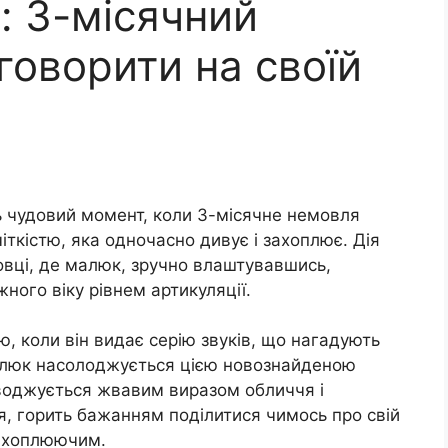
: 3-місячний
говорити на своїй
ь чудовий момент, коли 3-місячне немовля
ткістю, яка одночасно дивує і захоплює. Дія
новці, де малюк, зручно влаштувавшись,
ного віку рівнем артикуляції.
тю, коли він видає серію звуків, що нагадують
малюк насолоджується цією новознайденою
оводжується жвавим виразом обличчя і
, горить бажанням поділитися чимось про свій
захоплюючим.