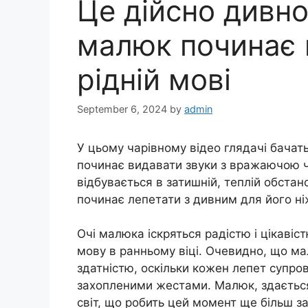
Це дійсно дивно
малюк починає 
рідній мові
September 6, 2024
by
admin
У цьому чарівному відео глядачі бачат
починає видавати звуки з вражаючою чі
відбувається в затишній, теплій обста
починає лепетати з дивним для його ніж
Очі малюка іскряться радістю і цікавіс
мову в ранньому віці. Очевидно, що 
здатністю, оскільки кожен лепет супр
захопленими жестами. Малюк, здається
світ, що робить цей момент ще більш 