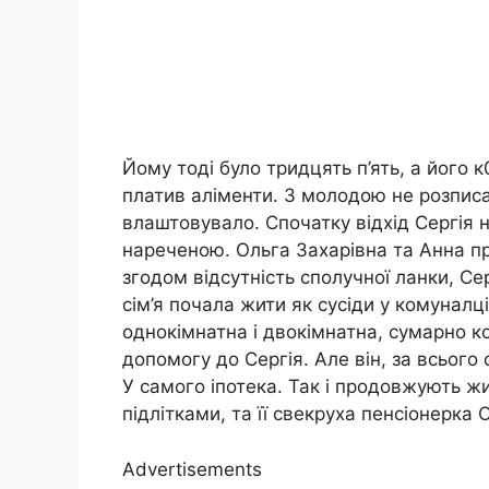
Йому тоді було тридцять п’ять, а його к
платив аліменти. З молодою не розпис
влаштовувало. Спочатку відхід Сергія 
нареченою. Ольга Захарівна та Анна п
згодом відсутність сполучної ланки, С
сім’я почала жити як сусіди у комуналц
однокімнатна і двокімнатна, сумарно к
допомогу до Сергія. Але він, за всьог
У самого іпотека. Так і продовжують ж
підлітками, та її свекруха пенсіонерка 
Advertisements