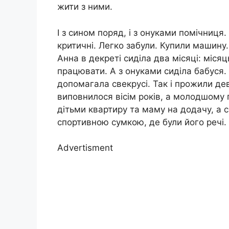
жити з ними.
І з сином поряд, і з онуками помічниця
критичні. Легко забули. Купили машину. 
Анна в декреті сиділа два місяці: місяць
працювати. А з онуками сиділа бабуся. 
допомагала свекрусі. Так і прожили дев
виповнилося вісім років, а молодшому 
дітьми квартиру та маму на додачу, а 
спортивною сумкою, де були його речі.
Advertisment