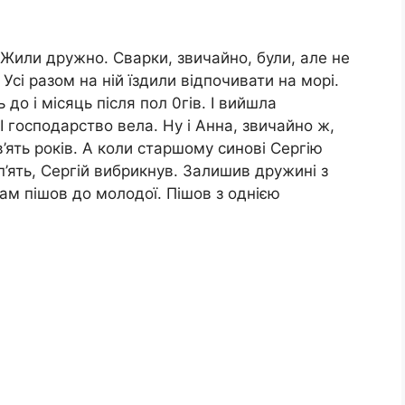
. Жили дружно. Сварки, звичайно, були, але не
Усі разом на ній їздили відпочивати на морі.
 до і місяць після пол 0гів. І вийшла
І господарство вела. Ну і Анна, звичайно ж,
’ять років. А коли старшому синові Сергію
п’ять, Сергій вибрикнув. Залишив дружині з
сам пішов до молодої. Пішов з однією