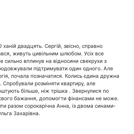
0 ханій двадцять. Сергій, звісно, справно
ався, живуть цивільним шлюбом. Усіх все
не сильно вплинув на відносини свекрухи з
родовжували підтримувати один одного. Але
ергія, почала позначатися. Колись єдина дружна
і. Спробували розміняти квартиру, але
оштують більше, ніж трішка . Звернулися по
о свого бажання, допомогти фінансами не може.
ити разом сорокарічна Анна, із двома синами-
Ольга Захарівна.