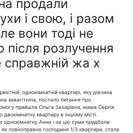
ина продали
ухи і свою, і разом
ле вони тоді не
о після розлучення
е справжній жa x
рихітній, однокімнатній квартирі, яку дівчина
нна завагітніла, постало питання про
омогу прийшла Ольга Захарівна, мама Сергія.
ю двокімнатну квартиру в іншому місті.
и однокімнатну Анни і на цю суми придбали
, як повноправна господиня 1/3 квартири, стала