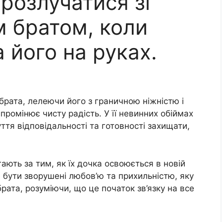
 розлучатися зі
 братом, коли
 його на руках.
рата, лелеючи його з граничною ніжністю і
ипромінює чисту радість. У її невинних обіймах
тя відповідальності та готовності захищати,
ають за тим, як їх дочка освоюється в новій
е бути зворушені любов’ю та прихильністю, яку
ата, розуміючи, що це початок зв’язку на все