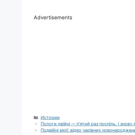
Advertisements
Categories
Истории
Пологи двійні — п’ятий раз поспіль. І знову
Подвійні мрії: відео чарівних новонародже