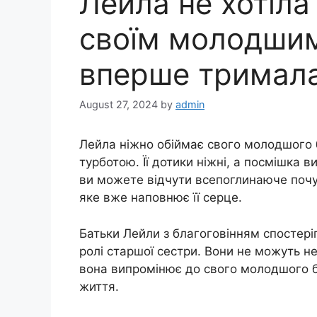
Лейла не хотіла
своїм молодшим
вперше тримала
August 27, 2024
by
admin
Лейла ніжно обіймає свого молодшого б
турботою. Її дотики ніжні, а посмішка в
ви можете відчути всепоглинаюче почут
яке вже наповнює її серце.
Батьки Лейли з благоговінням спостеріг
ролі старшої сестри. Вони не можуть н
вона випромінює до свого молодшого бр
життя.