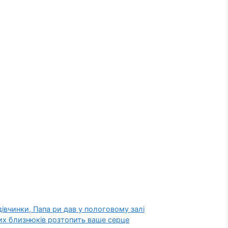
 дівчинки, Папа ри дав у пологовому залі
них близнюків розтопить ваше серце