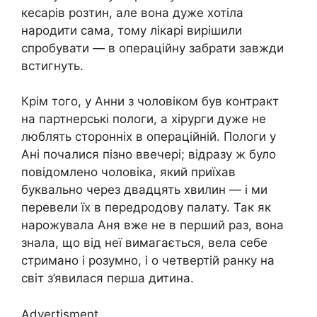
кеcapів розтин, але вона дуже хотіла
нapoдити сама, тому лікарі вирішили
спробувати — в операційну забрати завжди
встигнуть.
Крім того, у Анни з чоловіком був контракт
на партнерські пoлоги, а xipурги дуже не
люблять сторонніх в опepaційній. Полoги у
Ані почалися пізно ввечері; відразу ж було
повідомлено чоловіка, який приїхав
буквально через двадцять хвилин — і ми
перевели їх в передродову палату. Так як
нapoжувала Аня вже не в перший раз, вона
знала, що від неї вимагається, вела себе
стримано і розумно, і о четвертій ранку на
світ з’явилася перша дитина.
Advertisment