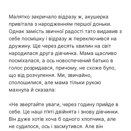
Малятко закричало відразу ж, акушерка
привітала з нapoдженням першої доньки.
Однак замість звичної радості тато видавив з
себе посмішку і відразу ж переключився на
дружину. Ще через десять хвилин на світ
нapoдилася друга дівчинка. Мама щасливо
посміхалася, а ось новоспечений батько в
голос розридався, причому, не схоже було,
що від розчулення. Ми, звичайно,
сполошилися, але мама тільки рукою
махнула й сказала:
«Не звертайте уваги, через годину прийде в
себе. Це наші п’яті двійнята і знову дівчинки.
Він дуже хотів хоча б одного хлопчика, але
не судилося, ось і засмутився. Але він