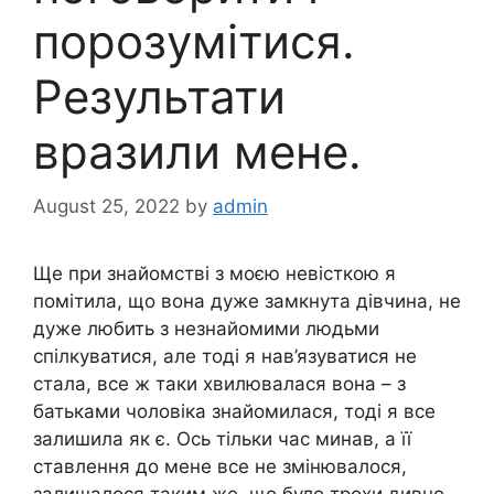
порозумітися.
Результати
вразили мене.
August 25, 2022
by
admin
Ще при знайомстві з моєю невісткою я
помітила, що вона дуже замкнута дівчина, не
дуже любить з незнайомими людьми
спілкуватися, але тоді я нав’язуватися не
стала, все ж таки хвилювалася вона – з
батьками чоловіка знайомилася, тоді я все
залишила як є. Ось тільки час минав, а її
ставлення до мене все не змінювалося,
залишалося таким же, що було трохи дивно,