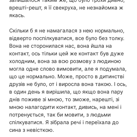
врешті-решт, я її свекруха, не незнайомка ж
якась.
Скільки б я не намагалася з нею нормально,
відверто поспілкуватися, все було без толку.
Вона не сторонилася нас, вона йшла на
контакт, ось тільки цей же контакт був дуже
холодним, вона за всю розмову з людиною
могла одне слово вимовити, але я подумала,
що це нормально. Може, просто в дитинстві
друзів не було, от і виросла вона такою. І ось,
в один день я вирішила, що якщо вона пару
днів поживе зі мною, то зможе, нарешті, зі
мною налагодити контакт, дивись, на мені і
потренується, так би мовити, з людьми
спілкуватися. Я зібрала речі і переїхала до
сина з невісткою.