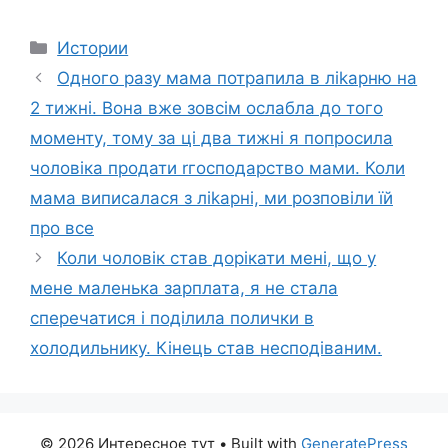
Categories
Истории
Одного разу мама потрапила в ліkарню на
2 тижні. Вона вже зовсім ослабла до того
моменту, тому за ці два тижні я попросила
чоловіка продати rгосподарство мами. Коли
мама виписалася з ліkарні, ми розповіли їй
про все
Коли чоловік став дорікати мені, що у
мене маленька зарплата, я не стала
сперечатися і поділила полички в
холодильнику. Кінець став несподіваним.
© 2026 Интересное тут
• Built with
GeneratePress