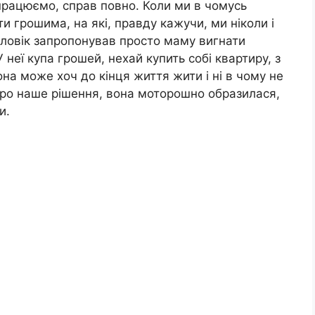
працюємо, справ повно. Коли ми в чомусь
 грошима, на які, правду кажучи, ми ніколи і
чоловік запропонував просто маму вигнати
 неї купа грошей, нехай купить собі квартиру, з
она може хоч до кінця життя жити і ні в чому не
про наше рішення, вона моторошно образилася,
и.