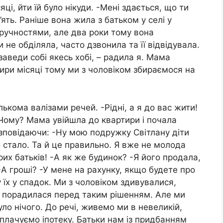
і, йти їй було нікуди. -Мені здається, що ти
ять. Раніше вона жила з батьком у селі у
зручностями, але два роки тому вона
не обділяла, часто дзвонила та її відвідувала.
заведи собі якесь хобі, – радила я. Мама
тири місяці тому ми з чоловіком збираємося на
.
лькома валізами речей. -Рідні, а я до вас жити!
 Чому? Мама увійшла до квартири і почала
зповідаючи: -Ну мою подружку Світлану діти
о стало. Та й це правильно. Я вже не молода
рих батьків! -А як же будинок? -Я його продала,
 -А гроші? -У мене на рахунку, якщо будете про
 їх у спадок. Ми з чоловіком здивувалися,
е порадилася перед таким рішенням. Але ми
було нічого. До речі, живемо ми в невеликій,
иплачуємо іпотеку. Батьки нам із придбанням