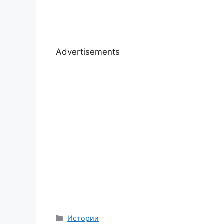
Advertisements
Categories
Истории