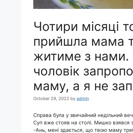
Чотири місяці т
прийшла мама т
житиме з нами.
чоловік запропо
маму, а я не за
October 29, 2022
by
admin
Справа була у звичайний недільний веч
Суп вже стояв на столі. Мишко взявся 
-Ань, мені здається, що твою маму треб