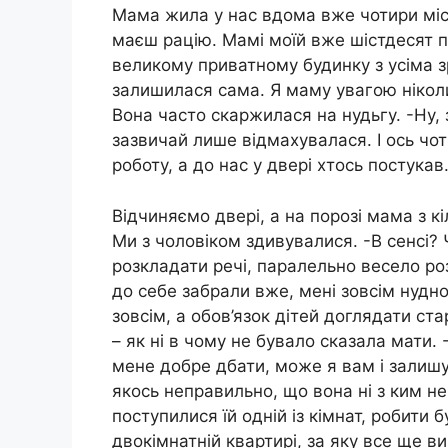
Мама жила у нас вдома вже чотири місяц
маєш рацію. Мамі моїй вже шістдесят п’
великому приватному будинку з усіма 
залишилася сама. Я маму увагою ніколи 
Вона часто скаржилася на нудьгу. -Ну, 
зазвичай лише відмахувалася. І ось чо
роботу, а до нас у двері хтось постукав
Відчиняємо двері, а на порозі мама з кі
Ми з чоловіком здивувалися. -В сенсі?
розкладати речі, паралельно весело ро
до себе забрали вже, мені зовсім нудн
зовсім, а обов’язок дітей доглядати ста
– як ні в чому не бувало сказала мати.
мене добре дбати, може я вам і залишу
якось неправильно, що вона ні з ким н
поступилися їй одній із кімнат, робити 
двокімнатній квартирі, за яку все ще в