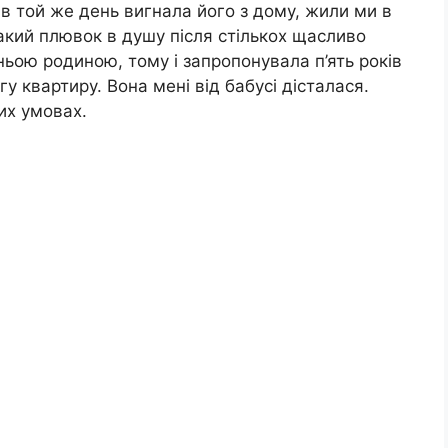
в той же день вигнала його з дому, жили ми в
акий плювок в душу після стількох щасливо
ьою родиною, тому і запропонувала п’ять років
у квартиру. Вона мені від бабусі дісталася.
их умовах.