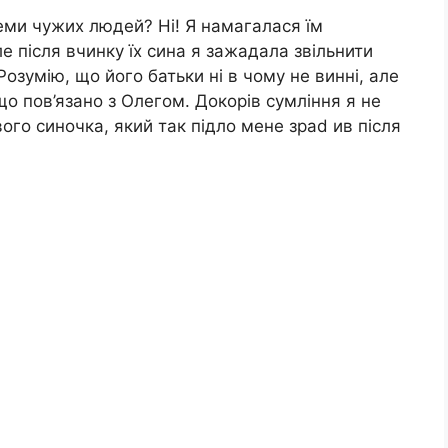
ми чужих людей? Ні! Я намагалася їм
е після вчинку їх сина я зажадала звільнити
Розумію, що його батьки ні в чому не винні, але
 що пов’язано з Олегом. Докорів сумління я не
ого синочка, який так підло мене зраd ив після