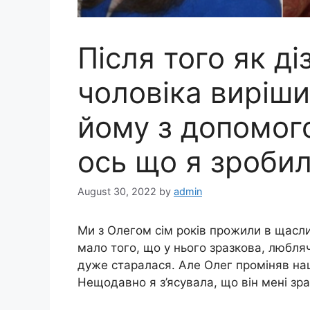
Після того як д
чоловіка виріш
йому з допомого
ось що я зроби
August 30, 2022
by
admin
Ми з Олегом сім років прожили в щасл
мало того, що у нього зразкова, любляч
дуже старалася. Але Олег проміняв наш
Нещодавно я з’ясувала, що він мені зра