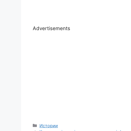
Advertisements
Categories
Истории