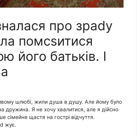
ізналася про зраdy
ила помсsитися
ю його батьків. І
ла
ивому шлюбі, жили душа в душу. Але йому було
а дружина. Я не хочу хвалитися, але я дійсно
е сімейне щастя на гострі відчуття.
d жує.