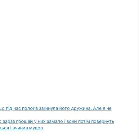
що під час полоrів заrинула його дружина. Але я не
о зараз грошей у них замало і вони потім повернуть
ється і вчинив мудро