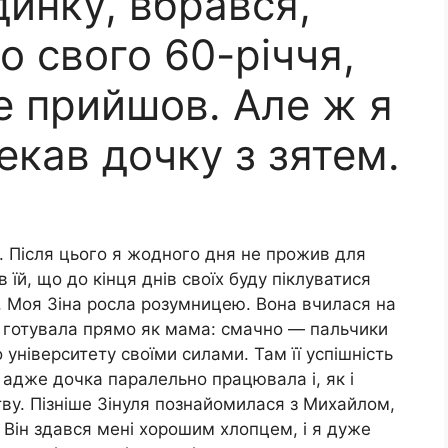
инку, вбрався,
о свого 60-річчя,
не прийшов. Але ж я
екав дочку з зятем.
о. Після цього я жодного дня не прожив для
 їй, що до кінця днів своїх буду піклуватися
х. Моя Зіна росла розумницею. Вона вчилася на
у, готувала прямо як мама: смачно — пальчики
університету своїми силами. Там її успішність
 адже дочка паралельно працювала і, як і
ву. Пізніше Зінуля познайомилася з Михайлом,
 Він здався мені хорошим хлопцем, і я дуже