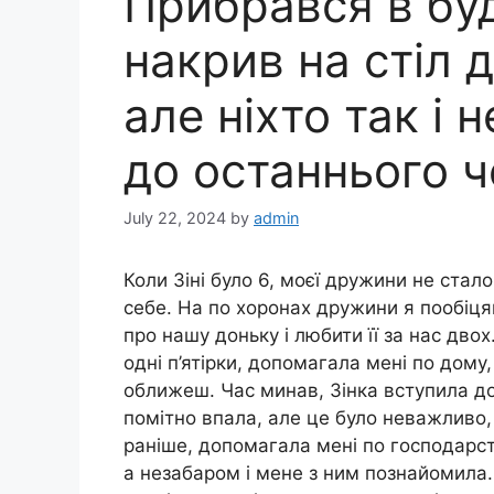
Прибрався в буд
накрив на стіл д
але ніхто так і 
до останнього ч
July 22, 2024
by
admin
Коли Зіні було 6, моєї дружини не стал
себе. На по хоронах дружини я пообіцяв
про нашу доньку і любити її за нас дво
одні п’ятірки, допомагала мені по дом
оближеш. Час минав, Зінка вступила до 
помітно впала, але це було неважливо,
раніше, допомагала мені по господарст
а незабаром і мене з ним познайомила.