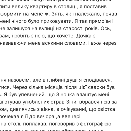
пити велику квартиру в столиці, я поставив
оформити на мене ж. Зять, як і належало, почав
мені нічого було приховувати. Я так прямо їм і
не залишуся на вулиці на старості років. Ось,
ам, і робіть з нею, що хочете. Дочка з
о називаючи мене всякими словами, і вже через
ня назовсім, але в глибині душі я сподівався,
ся. Через кілька місяців після цієї сварки був
в. Я був упевнений, що Зіночка влаштує мені
готував улюблених страв Зіни, вбрався і сів за
ом, дивлячись з вікна, в очікуванні, що хвіртка
Прочекав я її до вечора ,а ввечері
 на столі, поплакав, поговорив з фотографією
Невже, дочка так на мене ображена, що не