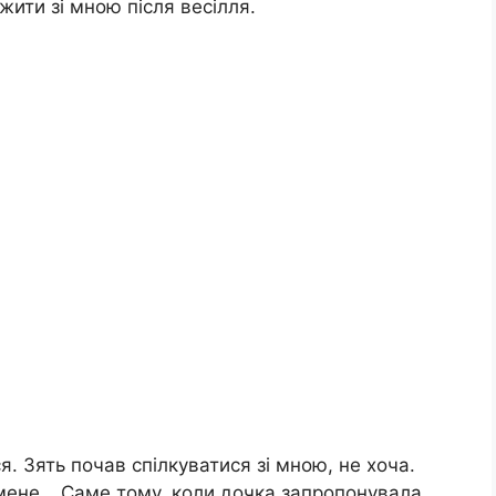
жити зі мною після весілля.
ся. Зять почав спілкуватися зі мною, не хоча.
а мене… Саме тому, коли дочка запропонувала