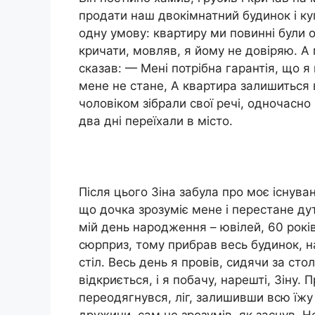
продати наш двокімнатний будинок і ку
одну умову: квартиру ми повинні були 
кричати, мовляв, я йому не довіряю. А 
сказав: — Мені потрібна гарантія, що я 
мене не стане, А квартира залишиться в
чоловіком зібрали свої речі, одночасн
два дні переїхали в місто.
Після цього Зіна забула про моє існуван
що дочка зрозуміє мене і перестане дути
мій день народження – ювілей, 60 рокі
сюрприз, тому прибрав весь будинок, на
стіл. Весь день я провів, сидячи за стол
відкриється, і я побачу, нарешті, Зіну. 
переодягнувся, ліг, залишивши всю їжу
дружини, сам не зрозумів, як заснув. 