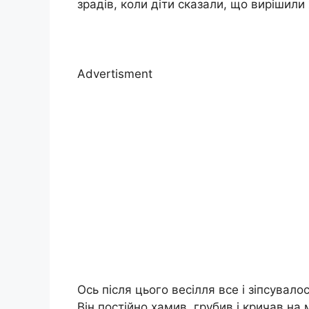
зрадів, коли діти сказали, що вирішили 
Advertisment
Ось після цього весілля все і зіпсувало
Він постійно хамив, грубив і кричав н