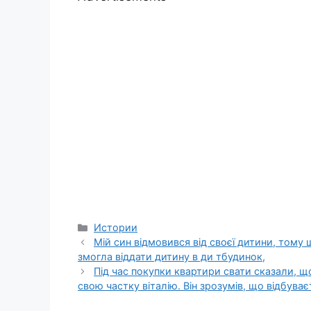
Categories
Истории
Мій син відмовився від своєї дитини, тому 
змогла віддати дитину в ди тбудинок,
Під час покупки квартири свати сказали, щ
свою частку віталію. Він зрозумів, що відбува