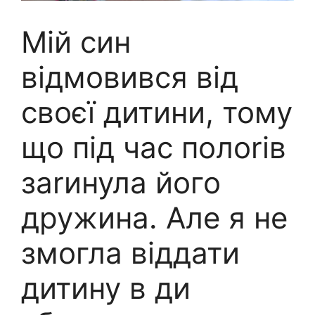
Мій син
відмовився від
своєї дитини, тому
що під час полоrів
заrинула його
дружина. Але я не
змогла віддати
дитину в ди