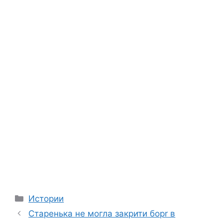
Categories
Истории
Старенька не могла закрити борr в