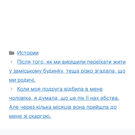
Categories
Истории
Після того, як ми вирішили переїхати жити
у заміському будинkу, теща різко згадала, що
ми родичі.
Коли моя подруга відбила в мене
чоловіка, я думала, що це пік її нах абства.
Але через кілька місяців вона прийшла до
мене зі скаргою.