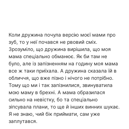
Коли дружина почула версію моєї мами про
зуб, то у неї почався не рвовий сміх.
Зрозуміло, що дружина вирішила, що моя
мама спеціально обманює. Як би там не
було, але із запізненням на годину моя мама
все ж таки приїхала. А дружина сказала їй в
обличчя, що вже пізно і нічого не потрібно.
Тому що ми і так запізнилися, звинуватила
мою маму в брехні. А мама образилася
сильно на невістку, бо та спеціально
зіпсувала плани, то ще й інших винних шукає.
Я не знаю, чий бік приймати, сам уже
заплутався.