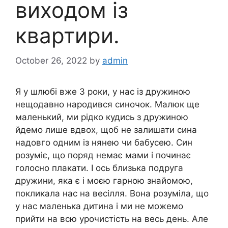
виходом із
квартири.
October 26, 2022
by
admin
Я у шлюбі вже 3 роки, у нас із дружиною
нещодавно народився синочок. Малюк ще
маленький, ми рідко кудись з дружиною
йдемо лише вдвох, щоб не залишати сина
надовго одним із нянею чи бабусею. Син
розуміє, що поряд немає мами і починає
голосно плакати. І ось близька подруга
дружини, яка є і моєю гарною знайомою,
покликала нас на весілля. Вона розуміла, що
у нас маленька дитина і ми не можемо
прийти на всю урочистість на весь день. Але