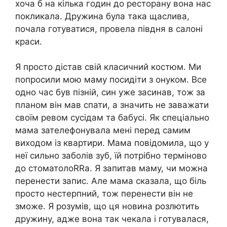
хоча б на кілька годин до ресторану вона нас
покликала. Дружина була така щаслива,
почала готуватися, провела півдня в салоні
краси.
Я просто дістав свій класичний костюм. Ми
попросили мою маму посидіти з онуком. Все
одно час був пізній, син уже засинав, тож за
планом він мав спати, а значить не заважати
своїм ревом сусідам та бабусі. Як спеціально
мама зателефонувала мені перед самим
виходом із квартири. Мама повідомила, що у
неї сильно заболів зуб, їй потрібно терміново
до стоматолоRRа. Я запитав маму, чи можна
перенести запис. Але мама сказала, що біль
просто нестерпний, тож перенести він не
зможе. Я розумів, що ця новина розлютить
дружину, адже вона так чекала і готувалася,