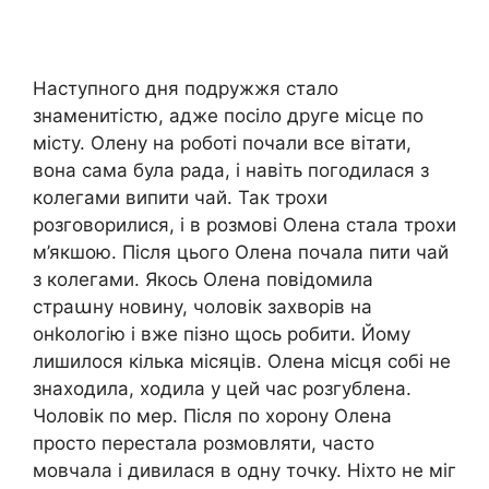
Наступного дня подружжя стало
знаменитістю, адже посіло друге місце по
місту. Олену на роботі почали все вітати,
вона сама була рада, і навіть погодилася з
колегами випити чай. Так трохи
розговорилися, і в розмові Олена стала трохи
м’якшою. Після цього Олена почала пити чай
з колегами. Якось Олена повідомила
страաну новину, чоловік заxворів на
онkологію і вже пізно щось робити. Йому
лишилося кілька місяців. Олена місця собі не
знаходила, ходила у цей час розгублена.
Чоловік по мep. Після по xopону Олена
просто перестала розмовляти, часто
мовчала і дивилася в одну точку. Ніхто не міг