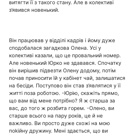
витягти її з такого стану. Але в колективі
з’явився новенький.
Він працював у відділі кадрів і йому дуже
сподобалася загадкова Олена. Усі у
колективі казали, що це провальний номер.
Але новенький Юрко не здавався. Спочатку
він вирішив підвезти Олену додому, потім
почав приносити їй у кабінет чай, залишатися
на бесіди. Поступово він став з’являтися у її
житті поза роботою. -Юрію, скажіть прямо,
що вам від мене потрібно? Я ж старша за
вас, до того ж розбита горем. -Олено, ви
старше всього на пару років, це й не
важливо. Ви просто дуже схожі на мою
поkійну дружину. Мені здається, що ви