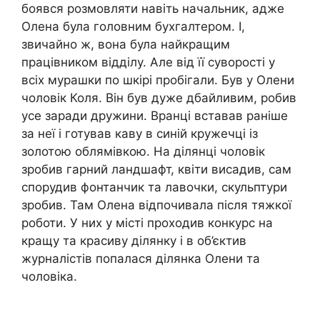
боявся розмовляти навіть начальник, адже
Олена була головним бухгалтером. І,
звичайно ж, вона була найкращим
працівником відділу. Але від її суворості у
всіх мурашки по шкiрі пробігали. Був у Олени
чоловік Коля. Він був дуже дбайливим, робив
усе заради дружини. Вранці вставав раніше
за неї і готував каву в синій кружечці із
золотою облямівкою. На ділянці чоловік
зробив гарний ландшафт, квіти висадив, сам
спорудив фонтанчик та лавочки, скульптури
зробив. Там Олена відпочивала після тяжкої
роботи. У них у місті проходив конкурс на
кращу та красиву ділянку і в об’єктив
журналістів попалася ділянка Олени та
чоловіка.