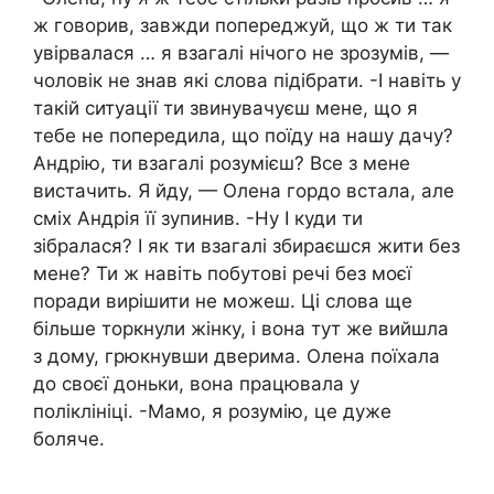
ж говорив, завжди попереджуй, що ж ти так
увірвалася … я взагалі нічого не зрозумів, —
чоловік не знав які слова підібрати. -І навіть у
такій ситуації ти звинувачуєш мене, що я
тебе не попередила, що поїду на нашу дачу?
Андрію, ти взагалі розумієш? Все з мене
вистачить. Я йду, — Олена гордо встала, але
сміх Андрія її зупинив. -Ну І куди ти
зібралася? І як ти взагалі збираєшся жити без
мене? Ти ж навіть побутові речі без моєї
поради вирішити не можеш. Ці слова ще
більше торкнули жінку, і вона тут же вийшла
з дому, грюкнувши дверима. Олена поїхала
до своєї доньки, вона працювала у
поліклініці. -Мамо, я розумію, це дуже
боляче.