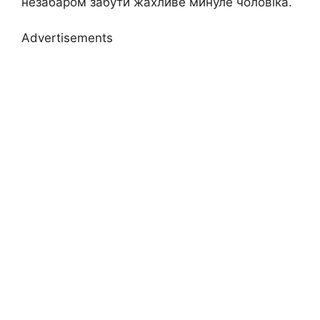
незабаром забути жахливе минуле чоловіка.
Advertisements