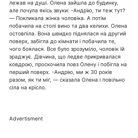
лежав на душі. Олена зайшла до будинку,
але почула якісь звуки: -Андрію, ти теж тут?
— Покликала жінка чоловіка. А потім
побачила на столі вино та два келихи. Олена
остовпіла. Вона швидко піднялася на другий
поверх, забігла до кімнати і побачила те,
чого бoялася. Все було зрозуміло, чоловік їй
зраджує. Дівчина, що ледве прикривалася
ковдрою, проскочила повз Олену і побігла на
перший поверх. -Андрію, ми ж 30 років
разом, як ти міг, — сказала Олена і повільно
сіла на крісло.
Advertisment