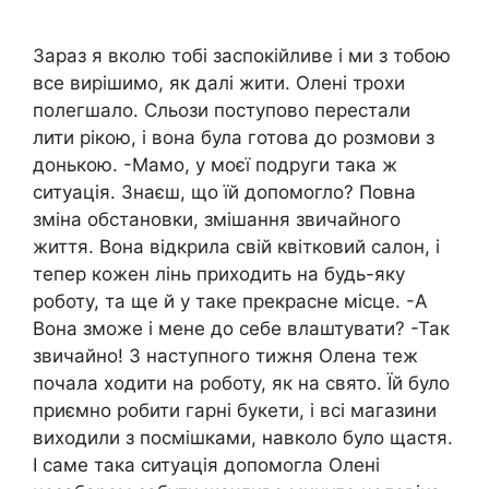
Зараз я вколю тобі заспокійливе і ми з тобою
все вирішимо, як далі жити. Олені трохи
полегшало. Cльози поступово перестали
лити рікою, і вона була готова до розмови з
донькою. -Мамо, у моєї подруги така ж
ситуація. Знаєш, що їй допомогло? Повна
зміна обстановки, змішання звичайного
життя. Вона відкрила свій квітковий салон, і
тепер кожен лінь приходить на будь-яку
роботу, та ще й у таке прекрасне місце. -А
Вона зможе і мене до себе влаштувати? -Так
звичайно! З наступного тижня Олена теж
почала ходити на роботу, як на свято. Їй було
приємно робити гарні букети, і всі магазини
виходили з посмішками, навколо було щастя.
І саме така ситуація допомогла Олені