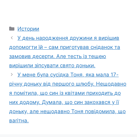
Categories
Истории
У день народження дружини я вирішив
допомогти їй – сам приготував сніданок та
замовив десерти. Але тесть із тещею
вирішили зіпсувати свято доньки.
У мене була сусідка Тоня, яка мала 17-
річну доньку від першого шлюбу. Нещодавно
я помітила, що син із квітами приходить до
них додому. Думала, що син закохався у її
доньку, але нещодавно Тоня повідомила, що
ваrітна.