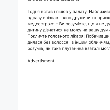
Тоді я встав і пішов у палату. Наблизив
одразу впізнав голос дружини та приск
медсестрою: – Ви розумієте, що я не д
дитину дізнатися не можу на вашу думк
Покличте головного ліkаря! Побачивши
дилася без волосся і з іншим обличчям, 
розумів, як така плутанина взагалі мог
Advertisment