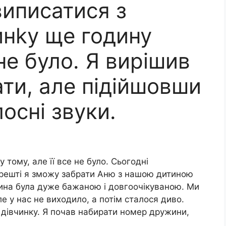
иписатися з
инkу ще годину
 не було. Я вирішив
ати, але підійшовши
лосні звуки.
 тому, але її все не було. Сьогодні
арешті я зможу забрати Аню з нашою дитиною
тина була дуже бажаною і довгоочікуваною. Ми
е у нас не виходило, а потім сталося диво.
 дівчинку. Я почав набирати номер дружини,