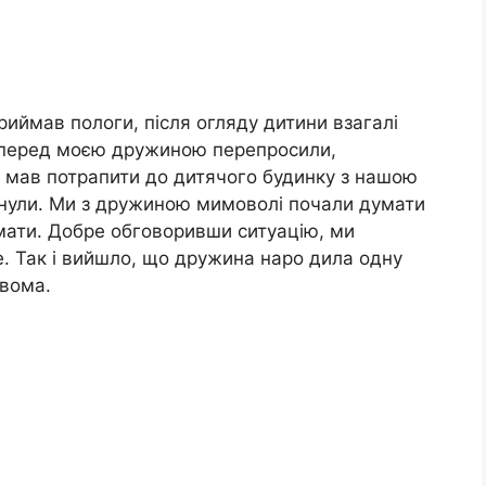
иймав пологи, після огляду дитини взагалі
 перед моєю дружиною перепросили,
 мав потрапити до дитячого будинку з нашою
нули. Ми з дружиною мимоволі почали думати
 мати. Добре обговоривши ситуацію, ми
. Так і вийшло, що дружина наро дила одну
двома.