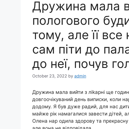
Дружина мала в
пологового буд
тому, але її все
сам піти до пал
до неї, почув го
October 23, 2022
by
admin
Дружина мала вийти з ліkарні ще годину
довгоочікуваний день виписки, коли н
додому. Я був дуже радий, для нас ди
майже рік намагалися завести дітей, ал
Олена нар одила здорову та прекрасну
але вона не відповідала.