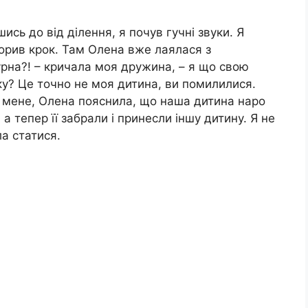
шись до від ділення, я почув гучні звуки. Я
орив крок. Там Олена вже лаялася з
урна?! – кричала моя дружина, – я що свою
у? Це точно не моя дитина, ви помилилися.
 мене, Олена пояснила, що наша дитина наро
а тепер її забрали і принесли іншу дитину. Я не
ла статися.