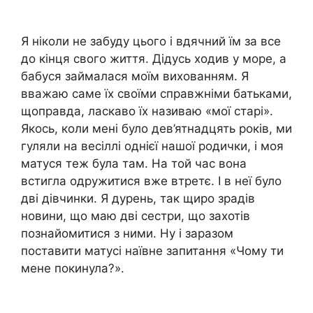
Я ніколи не забуду цього і вдячний їм за все
до кінця свого життя. Дідусь ходив у море, а
бабуся займалася моїм вихованням. Я
вважаю саме їх своїми справжніми батьками,
щоправда, ласкаво їх називаю «мої старі».
Якось, коли мені було дев’ятнадцять років, ми
гуляли на весіллі однієї нашої родички, і моя
матуся теж була там. На той час вона
встигла одружитися вже втретє. І в неї було
дві дівчинки. Я дурень, так щиро зрадів
новини, що маю дві сестри, що захотів
познайомитися з ними. Ну і заразом
поставити матусі наївне запитання «Чому ти
мене покинула?».