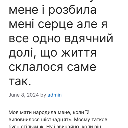
мене і розбила
мені серце але я
все одно вдячний
долі, що життя
склалося саме
так.
June 8, 2024
by
admin
Моя мати народила мене, коли їй
виповнилося шістнадцять. Моєму таткові
було стільки ж. Ну і звичайно, коли він