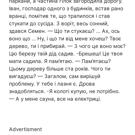
паркани, а частина гілок загородила дорогу.
Іван, господар одного з будинків, встав рано
вранці, помітив те, що трапилося і став
стукати до сусіда. З воріт, весь сонний,
здався Семен. — Що ти стукаєш? … Ах, ось
воно що … Ну, і що ти від мене хочеш? Твоє
дерево, ти і прибирай. — З чого це воно моє?
Цю березу твій дід садив. -Брешеш! Це твоя
мати садила. Я пам’ятаю. — Пам’ятаєш?
Цьому дереву більше ста років. Чого ти
вигадуєш? — Загалом, сам вирішуй
проблему. У тебе і лазня є. Дрова
знадобляться. -Я колоті купую, не потрібно.
— А у мене сауна, все на електриці.
Advertisment