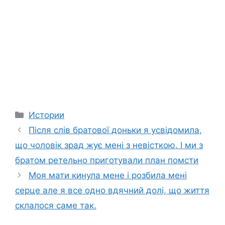
Categories
Истории
Після слів братової доньки я усвідомила,
що чоловік зpад жує мені з невісткою. І ми з
братом ретельно приготували план помсти
Моя мати кинула мене і розбила мені
серце але я все одно вдячний долі, що життя
склалося саме так.