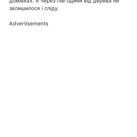
домівках. А через півгодини від дерева не
залишилося і сліду.
Advertisements