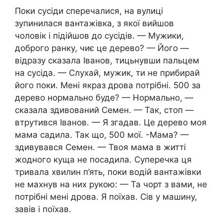
Поки сусіди сперечалися, на вулиці
зупинилася вантажівка, з якої вийшов
чоловік і підійшов до сусідів. — Мужики,
доброго ранку, чиє це дерево? — Його —
відразу сказала Іванов, тицьнувши пальцем
на сусіда. — Слухай, мужик, ти не прибирай
його поки. Мені якраз дрова потрібні. 500 за
дерево нормально буде? — Нормально, —
сказала здивований Семен. — Так, стоп —
втрутився Іванов. — Я згадав. Це дерево моя
мама садила. Так що, 500 мої. -Мама? —
здивувався Семен. — Твоя мама в житті
жодного куща не посадила. Суперечка ця
тривала хвилин п’ять, поки водій вантажівки
не махнув на них рукою: — Та чорт з вами, не
потрібні мені дрова. Я поїхав. Сів у машину,
завів і поїхав.