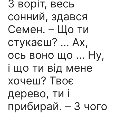
З воріт, весь
сонний, здався
Семен. – Що ти
стукаєш? … Ах,
ось воно що … Ну,
і що ти від мене
хочеш? Твоє
дерево, ти і
прибирай. – З чого