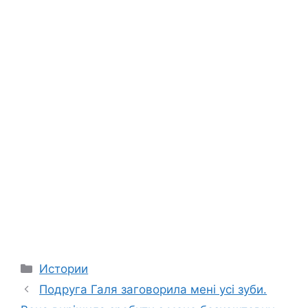
Categories
Истории
Подруга Галя заговорила мені усі зуби.