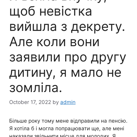
щоб невістка
вийшла з декрету.
Але коли вони
заявили про другу
дитину, я мало не
зомліла.
October 17, 2022
by
admin
Більше року тому мене відправили на пенсію.
Я хотіла б і могла попрацювати ще, але мені
наказали звільнити місце для молодих. Я