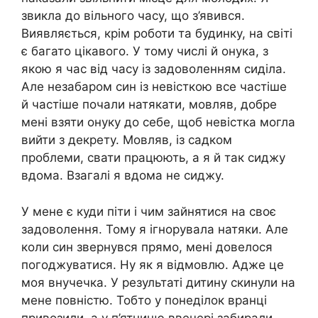
звикла до вільного часу, що з’явився.
Виявляється, крім роботи та будинку, на світі
є багато цікавого. У тому числі й онука, з
якою я час від часу із задоволенням сиділа.
Але незабаром син із невісткою все частіше
й частіше почали натякати, мовляв, добре
мені взяти онуку до себе, щоб невістка могла
вийти з декрету. Мовляв, із садком
проблеми, свати працюють, а я й так сиджу
вдома. Взагалі я вдома не сиджу.
У мене є куди піти і чим зайнятися на своє
задоволення. Тому я ігнорувала натяки. Але
коли син звернувся прямо, мені довелося
погоджуватися. Ну як я відмовлю. Адже це
моя внучечка. У результаті дитину скинули на
мене повністю. Тобто у понеділок вранці
привозили, а у п’ятницю ввечері забирали.