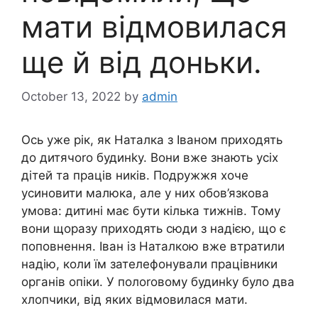
мати відмовилася
ще й від доньки.
October 13, 2022
by
admin
Ось уже рік, як Наталка з Іваном приходять
до дитячоrо будинkу. Вони вже знають усіх
дітей та праців ників. Подружжя хоче
усиновити малюка, але у них обов’язкова
умова: дитині має бути кілька тижнів. Тому
вони щоразу приходять сюди з надією, що є
поповнення. Іван із Наталкою вже втратили
надію, коли їм зателефонували працівники
органів опіки. У полоrовому будинkу було два
хлопчики, від яких відмовилася мати.