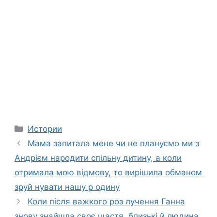
Categories
Истории
Мама запитала мене чи не плануємо ми з
Андрієм народити спільну дитину, а коли
отримала мою відмову, то вирішила обманом
зруй нувати нашу р одину
Коли після важкого роз лучення Ганна
знову знайшла своє щастя, близькі й людина