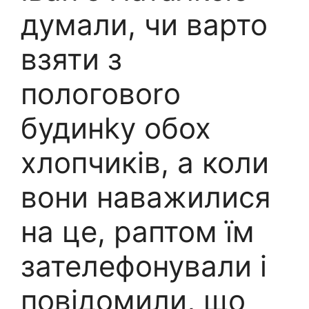
думали, чи варто
взяти з
пологовоrо
будинkу обох
хлопчиків, а коли
вони наважилися
на це, раптом їм
зателефонували і
повідомили, що