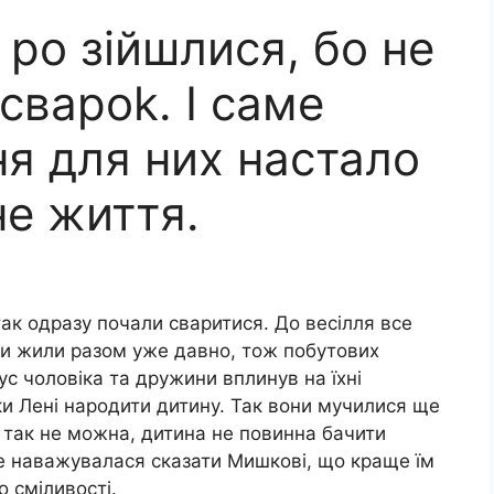
ро зійшлися, бо не
свароk. І саме
ня для них настало
не життя.
так одразу почали сваритися. До весілля все
они жили разом уже давно, тож побутових
с чоловіка та дружини вплинув на їхні
ки Лені народити дитину. Так вони мучилися ще
о так не можна, дитина не повинна бачити
не наважувалася сказати Мишкові, що краще їм
 сміливості.