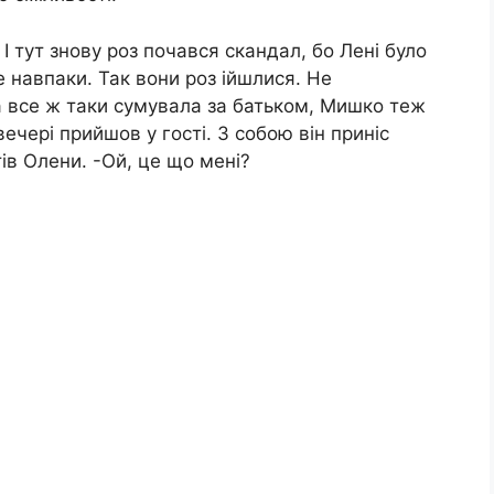
І тут знову роз почався скандал, бо Лені було
е навпаки. Так вони роз ійшлися. Не
ка все ж таки сумувала за батьком, Мишко теж
ечері прийшов у гості. З собою він приніс
ів Олени. -Ой, це що мені?