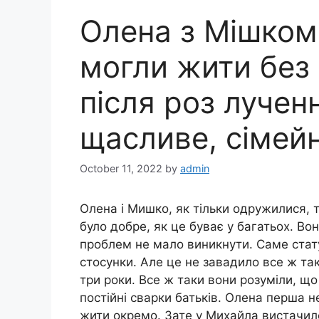
Олена з Мішком 
могли жити без 
після роз лучен
щасливе, сімей
October 11, 2022
by
admin
Олена і Мишко, як тільки одружилися, 
було добре, як це буває у багатьох. В
проблем не мало виникнути. Саме стату
стосунки. Але це не завадило все ж та
три роки. Все ж таки вони розуміли, щ
постійні сварки батьків. Олена перша 
жити окремо. Зате у Михайла вистачило