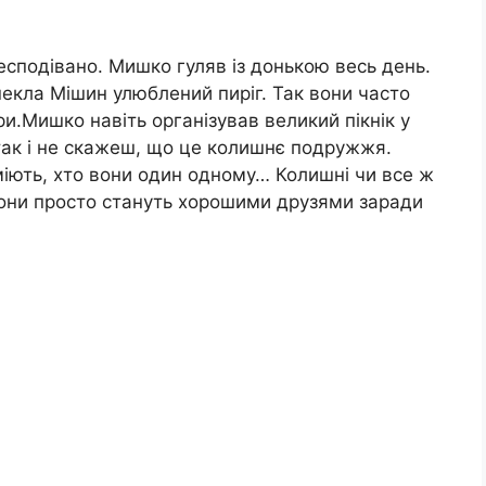
есподівано. Мишко гуляв із донькою весь день.
пекла Мішин улюблений пиріг. Так вони часто
и.Мишко навіть організував великий пікнік у
 так і не скажеш, що це колишнє подружжя.
міють, хто вони один одному… Колишні чи все ж
вони просто стануть хорошими друзями заради