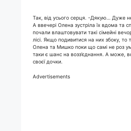
Так, від усього серця. -Дякую… Дуже н
А ввечері Олена зустріла їх вдома та с
почали влаштовувати такі сімейні вечор
лісі. Якщо подивитися на них збоку, то
Олена та Мишко поки що самі не роз у
таки є шанс на возз’єднання. А може, 
своєї дочки.
Advertisements