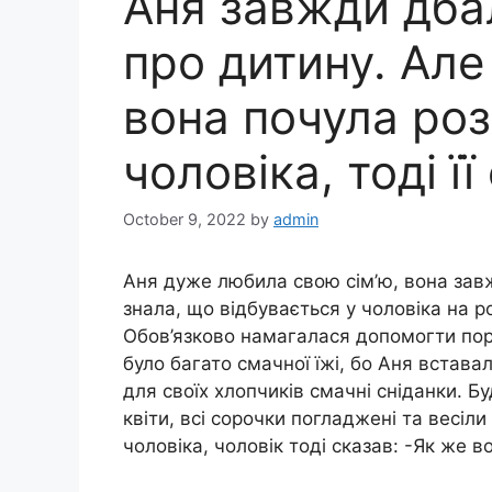
Аня завжди дбал
про дитину. Але
вона почула роз
чоловіка, тоді її
October 9, 2022
by
admin
Аня дуже любила свою сім’ю, вона завж
знала, що відбувається у чоловіка на ро
Обов’язково намагалася допомогти по
було багато смачної їжі, бо Аня встава
для своїх хлопчиків смачні сніданки. Б
квіти, всі сорочки погладжені та весіл
чоловіка, чоловік тоді сказав: -Як же 