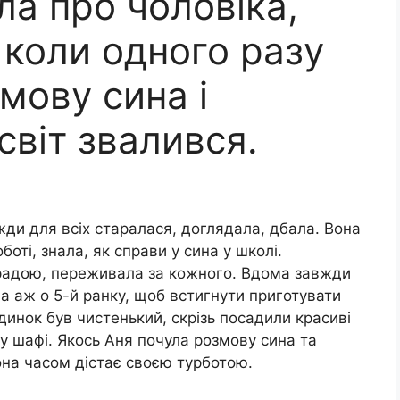
а про чоловіка,
 коли одного разу
мову сина і
 світ звалився.
ди для всіх старалася, доглядала, дбала. Вона
боті, знала, як справи у сина у школі.
радою, переживала за кожного. Вдома завжди
ла аж о 5-й ранку, щоб встигнути приготувати
удинок був чистенький, скрізь посадили красиві
и у шафі. Якось Аня почула розмову сина та
вона часом дістає своєю турботою.