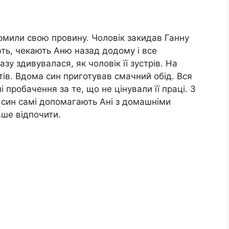
домили свою провину. Чоловік закидав Ганну
ть, чекають Аню назад додому і все
зу здивувалася, як чоловік її зустрів. На
ітів. Вдома син приготував смачний обід. Вся
ні пробачення за те, що не цінували її праці. З
і син самі допомагають Ані з домашніми
ше відпочити.