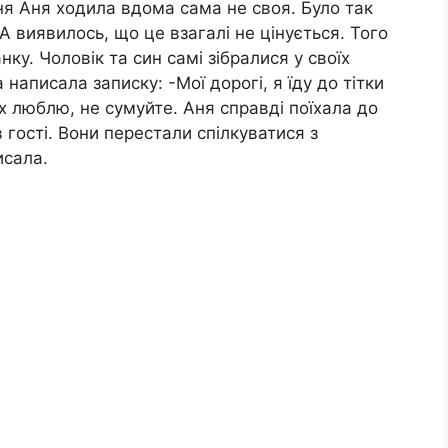
дня Аня ходила вдома сама не своя. Було так
 А виявилось, що це взагалі не цінується. Того
нку. Чоловік та син самі зібралися у своїх
а написала записку: -Мої дорогі, я їду до тітки
х люблю, не сумуйте. Аня справді поїхала до
в гості. Вони перестали спілкуватися з
исала.