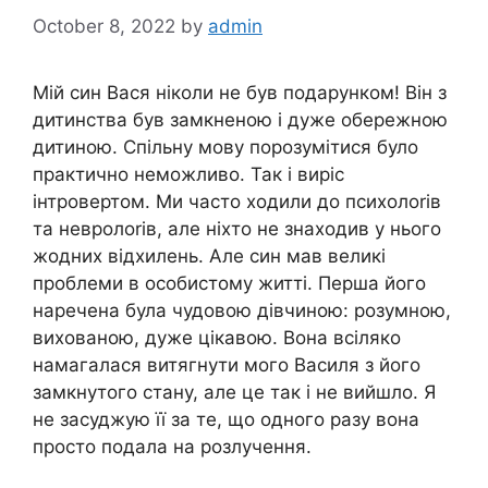
October 8, 2022
by
admin
Мій син Вася ніколи не був подарунком! Він з
дитинства був замкненою і дуже обережною
дитиною. Спільну мову порозумітися було
практично неможливо. Так і виріс
інтровертом. Ми часто ходили до психолоrів
та невролоrів, але ніхто не знаходив у нього
жодних відхилень. Але син мав великі
проблеми в особистому житті. Перша його
наречена була чудовою дівчиною: розумною,
вихованою, дуже цікавою. Вона всіляко
намагалася витягнути мого Василя з його
замкнутого стану, але це так і не вийшло. Я
не засуджую її за те, що одного разу вона
просто подала на розлучення.