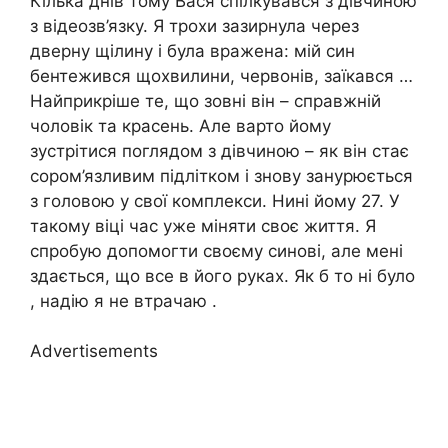
Кілька днів тому Вася спілкувався з дівчиною
з відеозв’язку. Я трохи зазирнула через
дверну щілину і була вражена: мій син
бентежився щохвилини, червонів, заїкався …
Найприкріше те, що зовні він – справжній
чоловік та красень. Але варто йому
зустрітися поглядом з дівчиною – як він стає
сором’язливим підлітком і знову занурюється
з головою у свої комплекси. Нині йому 27. У
такому віці час уже міняти своє життя. Я
спробую допомогти своєму синові, але мені
здається, що все в його руках. Як б то ні було
, надію я не втрачаю .
Advertisements