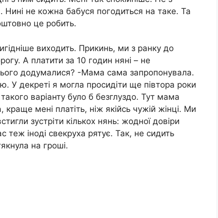
 Нині не кожна бабуся погодиться на таке. Та
коштовно це робить.
вигідніше виходить. Прикинь, ми з ранку до
рогу. А платити за 10 годин няні – не
цього додумалися? -Мама сама запропонувала.
ю. У декреті я могла просидіти ще півтора роки
 такого варіанту було б безглуздо. Тут мама
краще мені платіть, ніж якійсь чужій жінці. Ми
стигли зустріти кількох нянь: жодної довіри
с теж іноді свекруха рятує. Так, не сидить
якнула на гроші.