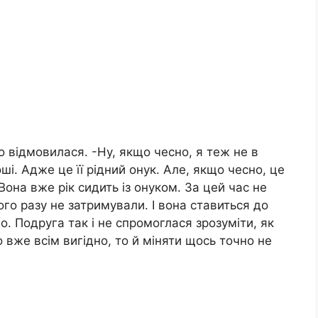
о відмовилася. -Ну, якщо чесно, я теж не в
оші. Адже це її рідний онук. Але, якщо чесно, це
Вона вже рік сидить із онуком. За цей час не
го разу не затримували. І вона ставиться до
. Подруга так і не спромоглася зрозуміти, як
 вже всім вигідно, то й міняти щось точно не