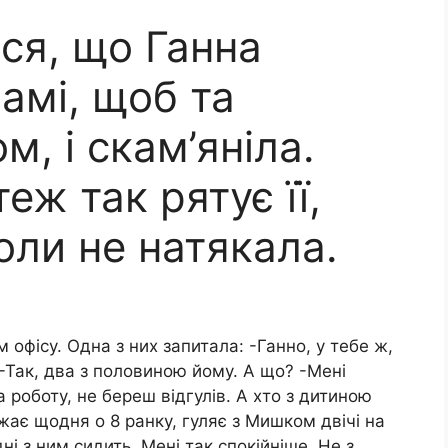
ся, що Ганна
мамі, щоб та
м, і скам’яніла.
еж так рятує її,
коли не натякала.
 офісу. Одна з них запитала: -Ганно, у тебе ж,
-Так, два з половиною йому. А що? -Мені
а роботу, не береш відгулів. А хто з дитиною
ає щодня о 8 ранку, гуляє з Мишком двічі на
дні з ним сидить. Мені так спокійніше. Не з