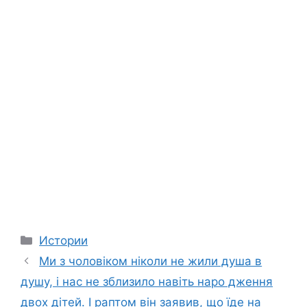
Categories
Истории
Ми з чоловіком ніколи не жили душа в
душу, і нас не зблизило навіть наро дження
двох дітей. І раптом він заявив, що їде на