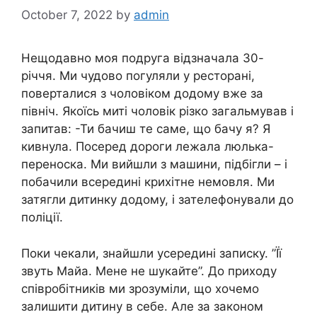
October 7, 2022
by
admin
Нещодавно моя подруга відзначала 30-
річчя. Ми чудово погуляли у ресторані,
поверталися з чоловіком додому вже за
північ. Якоїсь миті чоловік різко загальмував і
запитав: -Ти бачиш те саме, що бачу я? Я
кивнула. Посеред дороги лежала люлька-
переноска. Ми вийшли з машини, підбігли – і
побачили всередині крихітне немовля. Ми
затягли дитинку додому, і зателефонували до
поліції.
Поки чекали, знайшли усередині записку. ”Її
звуть Майа. Мене не шукайте”. До приходу
співробітників ми зрозуміли, що хочемо
залишити дитину в себе. Але за законом