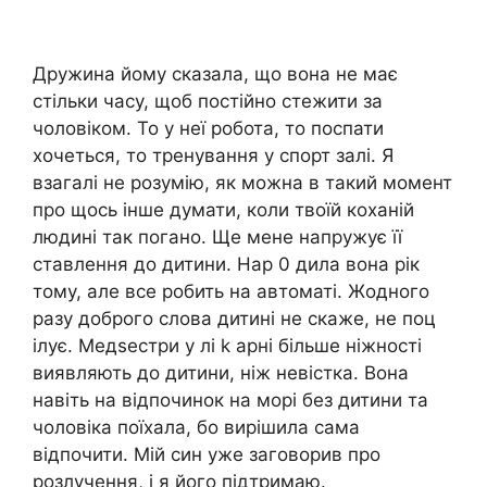
Дружина йому сказала, що вона не має
стільки часу, щоб постійно стежити за
чоловіком. То у неї робота, то поспати
хочеться, то тренування у спорт залі. Я
взагалі не розумію, як можна в такий момент
про щось інше думати, коли твоїй коханій
людині так погано. Ще мене напружує її
ставлення до дитини. Нар 0 дила вона рік
тому, але все робить на автоматі. Жодного
разу доброго слова дитині не скаже, не поц
ілує. Медsестри у лі k арні більше ніжності
виявляють до дитини, ніж невістка. Вона
навіть на відпочинок на морі без дитини та
чоловіка поїхала, бо вирішила сама
відпочити. Мій син уже заговорив про
розлучення, і я його підтримаю.