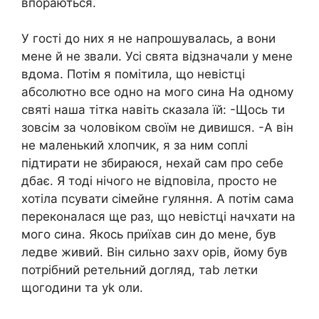
впораються.
У гості до них я не напрошувалась, а вони
мене й не звали. Усі свята відзначали у мене
вдома. Потім я помітила, що невістці
абсолютно все одно на мого сина На одному
святі наша тітка навіть сказала їй: -Щось ти
зовсім за чоловіком своїм не дивишся. -А він
не маленький хлопчик, я за ним соплі
підтирати не збираюся, нехай сам про себе
дбає. Я тоді нічого не відповіла, просто не
хотіла псувати сімейне гуляння. А потім сама
переконалася ще раз, що невістці начхати на
мого сина. Якось приїхав син до мене, був
ледве живий. Він сильно захv орів, йому був
потрібний ретельний догляд, таb летки
щогодини та уk оли.