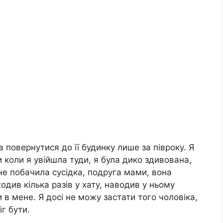
а повернутися до її будинку лише за півроку. Я
и коли я увійшла туди, я була дико здивована,
не побачила сусідка, подруга мами, вона
одив кілька разів у хату, наводив у ньому
и в мене. Я досі не можу застати того чоловіка,
іг бути.