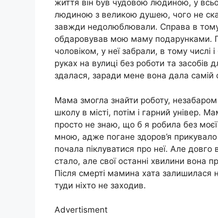
життя він був чудовою людиною, у всьом
людиною з великою душею, чого не сказ
завжди недолюблювали. Справа в тому,
обдаровував мою маму подарунками. П
чоловіком, у неї забрали, в тому числі
руках на вулиці без роботи та засобів
здалася, заради мене вона дала самій 
Мама змогла знайти роботу, незабаром
школу в місті, потім і гарний універ. 
просто не знаю, що б я робила без моєї
мною, адже погане здоров’я прикувало ї
почала піклуватися про неї. Але довго 
стало, але свої останні хвилини вона п
Після смерті мамина хата залишилася не
туди ніхто не заходив.
Advertisment