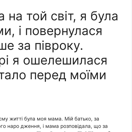
 на той світ, я була
и, і повернулася
ше за півроку.
рі я ошелешилася
стало перед моїми
у житті була моя мама. Мій батько, за
го наро дження, і мама розповідала, що за