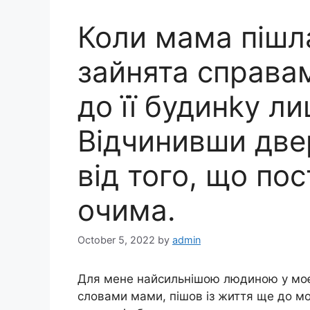
Коли мама пішла
зайнята справам
до її будинkу ли
Відчинивши две
від того, що по
очима.
October 5, 2022
by
admin
Для мене найсильнішою людиною у моєм
словами мами, пішов із життя ще до мо