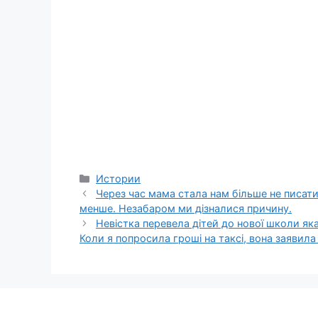
Categories
Истории
Через час мама стала нам більше не писати
менше. Незабаром ми дізналися причину.
Невістка перевела дітей до нової школи яка
Коли я попросила гроші на таксі, вона заявил