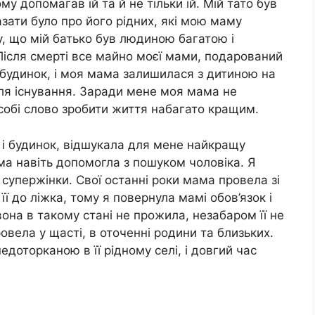
у допомагав їй та й не тільки їй. Мій тато був
ати було про його рідних, які мою маму
 що мій батько був людиною багатою і
ісля смерті все майно моєї мами, подарований
 і будинок, і моя мама залишилася з дитиною на
 для існування. Заради мене моя мама не
собі слово зробити життя набагато кращим.
 і будинок, відшукала для мене найкращу
Мама навіть допомогла з пошуком чоловіка. Я
 супержінки. Свої останні роки мама провела зі
ї до ліжка, тому я повернула мамі обов’язок і
вона в такому стані не прожила, незабаром її не
ровела у щасті, в оточенні родини та близьких.
доторканою в її рідному селі, і довгий час