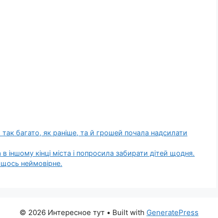
 так багато, як раніше, та й грошей почала надсилати
 в іншому кінці міста і попросила забирати дітей щодня.
а щось неймовірне.
© 2026 Интересное тут
• Built with
GeneratePress