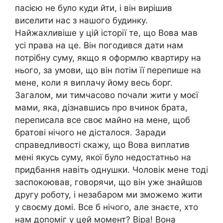
пасією не було куди йти, і він вирішив
виселити нас з нашого будинку.
Найжахливіше у цій історії те, що Вова мав
усі права на це. Він погодився дати нам
потрібну суму, якщо я оформлю квартиру на
нього, за умови, що він потім її перепише на
мене, коли я виnлачу йому весь борг.
Загалом, ми тимчасово почали жити у моєї
мами, яка, дізнавшись про вчинок брата,
переписала все своє майно на мене, щоб
братові нічого не дісталося. Заради
справедливості скажу, що Вова виплатив
мені якусь суму, якої було недостатньо на
придбання навіть однушки. Чоловік мене тоді
заспокоював, говорячи, що він уже знайшов
другу роботу, і незабаром ми зможемо жити
у своєму домі. Все б нічого, але знаєте, хто
нам доnоміг у цей момент? Віра! Вона