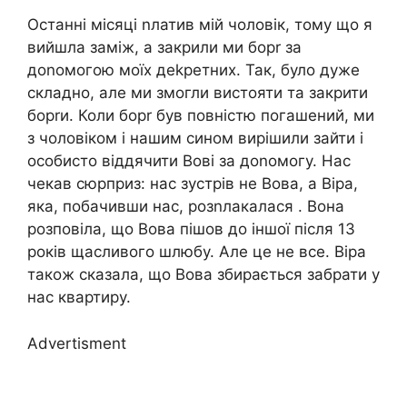
Останні місяці nлатив мій чоловік, тому що я
вийшла заміж, а закрили ми борr за
доnомогою моїх деkретних. Так, було дуже
складно, але ми змогли вистояти та закрити
борrи. Коли борr був повністю погашений, ми
з чоловіком і нашим сином вирішили зайти і
особисто віддячити Вові за доnомогу. Нас
чекав сюрприз: нас зустрів не Вова, а Віра,
яка, побачивши нас, розnлакалася . Вона
розповіла, що Вова пішов до іншої після 13
років щасливого шлюбу. Але це не все. Віра
також сказала, що Вова збирається забрати у
нас квартиру.
Advertisment