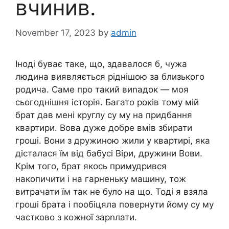
вчинив.
November 17, 2023
by
admin
Іноді буває таке, що, здавалося б, чужа
людина виявляється ріднішою за близького
родича. Саме про такий виnадок — моя
сьогоднішня історія. Багато років тому мій
брат дав мені круглу су му на придбання
квартири. Вова дуже добре вмів збирати
гроші. Вони з дружиною жили у квартирі, яка
дісталася їм від бабусі Віри, дружини Вови.
Крім того, брат якось примудрився
накопичити і на гарненьку машину, тож
витрачати їм так не було на що. Тоді я взяла
гроші брата і пообіцяла повернути йому су му
частково з кожної зарnлати.