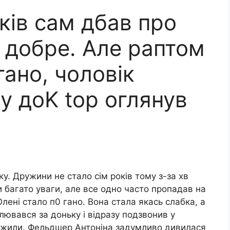
ків сам дбав про
о добре. Але раптом
гано, чоловік
у доK tор оглянув
у. Дружини не стало сім років тому з-за хв
 багато уваги, але все одно часто пропадав на
 Олені стало п0 гано. Вона стала якась слабка, а
илювався за доньку і відразу подзвонив у
ежили. Фельдшер Антоніна задумливо дивилася