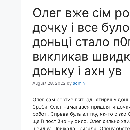
Олег вже сім ро
дочку і все бул
доньці стало п0
викликав швидк
доньку і ахн yв
August 28, 2022
by
admin
Олег сам ростив п’ятнадцятирічну доньк
0роби. Олег намагався приділяти дочки
роботі. Справа була влітку, як-то різко
ще ії постійно ну dило. Олег сильно хв
швидку. Приїхала бригада, Олену обст