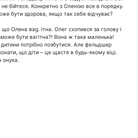
 не бійтеся. Конкретно з Оленою все в порядку.
оже бути здорова, якщо так себе відчуває?
 що Олена ваg. ітна. Олег схопився за голову і
 може бути вагітна?! Вона ж така маленька!
 дитини потрібно позбутися. Але фельдшер
онати, що діти – це щастя в будь-якому віці.
а онука.