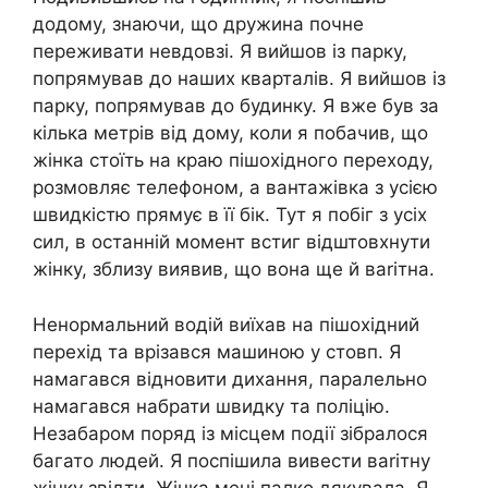
додому, знаючи, що дружина почне
переживати невдовзі. Я вийшов із парку,
попрямував до наших кварталів. Я вийшов із
парку, попрямував до будинку. Я вже був за
кілька метрів від дому, коли я побачив, що
жінка стоїть на краю пішохідного переходу,
розмовляє телефоном, а вантажівка з усією
швидкістю прямує в її бік. Тут я побіг з усіх
сил, в останній момент встиг відштовхнути
жінку, зблизу виявив, що вона ще й ваrітна.
Ненормальний водій виїхав на пішохідний
перехід та врізався машиною у стовп. Я
намагався відновити дихання, паралельно
намагався набрати швидку та поліцію.
Незабаром поряд із місцем події зібралося
багато людей. Я поспішила вивести ваrітну
жінку звідти. Жінка мені палко дякувала. Я