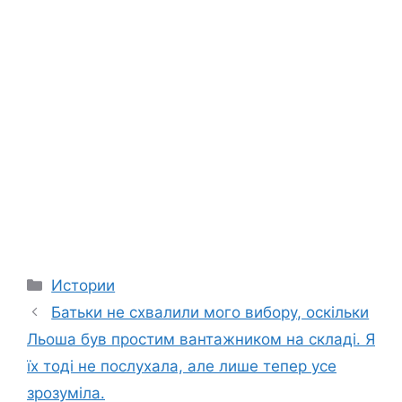
Categories
Истории
Батьки не схвалили мого вибору, оскільки
Льоша був простим вантажником на складі. Я
їх тоді не послухала, але лише тепер усе
зрозуміла.