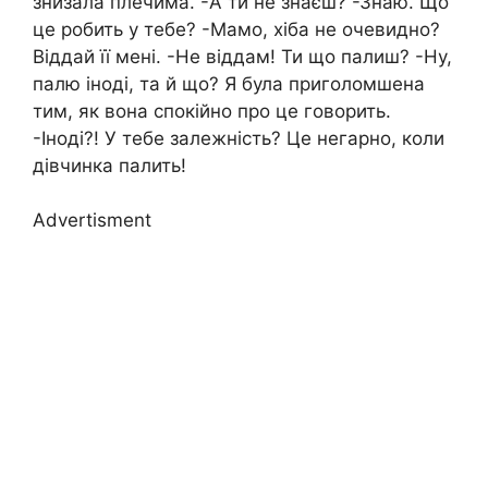
знизала плечима. -А ти не знаєш? -Знаю. Що
це робить у тебе? -Мамо, хіба не очевидно?
Віддай її мені. -Не віддам! Ти що палиш? -Ну,
палю іноді, та й що? Я була приголомшена
тим, як вона спокійно про це говорить.
-Іноді?! У тебе залежність? Це негарно, коли
дівчинка палить!
Advertisment