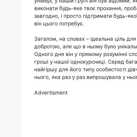
універі, у нашій групі він був відомий,
виконати будь-яке твоє прохання, проб
завгодно, і просто підтримати будь-яко
він цього потребує.
Загалом, на словах – ідеальна ціль для
добротою, але що в ньому було унікаль
Одного дня він у прямому розумінні сло
гроші у нашої однокурсниці. Серед баг
найгіршу для його типу особистості ді
нього, яка раз у раз випрошувала у ньо
Advertisment