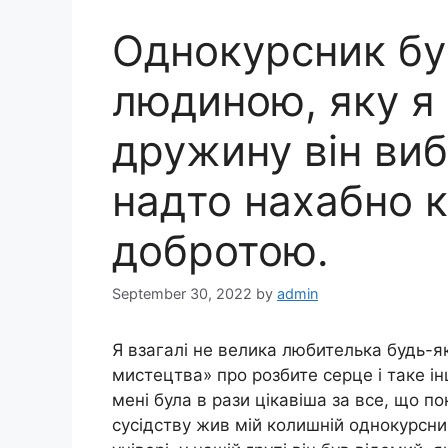
Однокурсник бу
людиною, яку я 
дружину він виб
надто нахабно 
добротою.
September 30, 2022
by
admin
Я взагалі не велика любителька будь-я
мистецтва» про розбите серце і таке інш
мені була в рази цікавіша за все, що п
сусідству жив мій колишній однокурсни