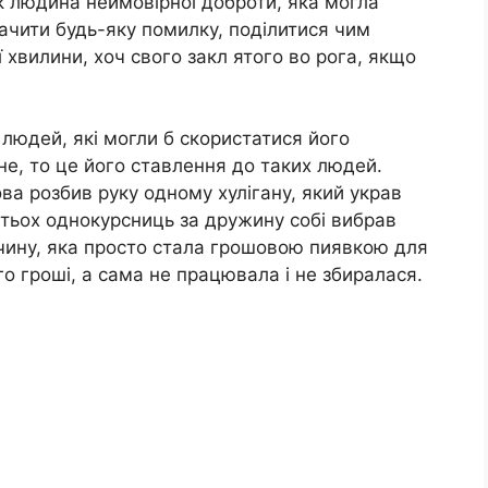
 як людина неймовірної доброти, яка могла
ачити будь-яку помилку, поділитися чим
ї хвилини, хоч свого закл ятого во рога, якщо
 людей, які могли б скористатися його
не, то це його ставлення до таких людей.
ва розбив руку одному хулігану, який украв
атьох однокурсниць за дружину собі вибрав
вчину, яка просто стала грошовою пиявкою для
го гроші, а сама не працювала і не збиралася.