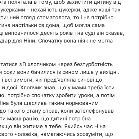
бота полягала в тому, щоб захистити дитину від
цукерками – нехай їсть цукерки, адже каші такі
тичний огляд стоматолога, то і не потрібно
тина настільки свідома, щоб могла сама
і виповнилося десять років і на суді він сказав,
удар для Ніни. Спочатку вона ніяк не могла
статися з її хлопчиком через безтурботність
 роки вони бачилися із сином лише у вихідні.
 і всі вимоги, які пред’являла синові до
й досі. Хлопчик знав, що у мами треба їсти
, потрібно спочатку зробити уроки, а потім
 Ніна була щаслива таким нормованим
 до такого стану справ, коли зателефонував
 ти маєш рацію, що дитині потрібна
якщо він житиме в тебе. Якийсь час Ніна
вого чоловіка, намагаючись зрозуміти, що