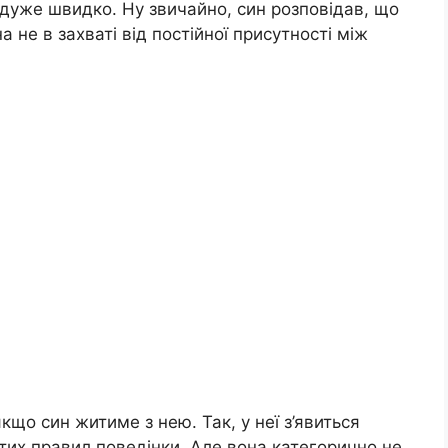
 дуже швидко. Ну звичайно, син розповідав, що
а не в захваті від постійної присутності між
що син житиме з нею. Так, у неї з’явиться
тих правил поведінки. Але вона категорично не