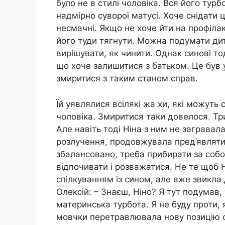
було не в стилі чоловіка. Вся його тур
надмірно суворої матусі. Хоче снідати 
несмачні. Якщо не хоче йти на профілак
його туди тягнути. Можна подумати ди
вирішувати, як чинити. Однак синові тод
що хоче залишитися з батьком. Це був 
змиритися з таким станом справ.
Їй уявлялися всілякі жа хи, які можуть 
чоловіка. Змиритися таки довелося. Три
Але навіть тоді Ніна з ним не загравала
розлучення, продовжувала пред’являти 
збалансовано, треба прибирати за собою
відпочивати і розважатися. Не те щоб
спілкуванням із сином, але вже звикла
Олексій: – Знаєш, Ніно? Я тут подумав,
материнська турбота. Я не буду проти, 
мовчки перетравлювала нову позицію с