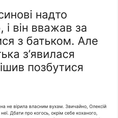
синові надто
і він вважав за
ся з батьком. Але
ька з’явилася
ирішив позбутися
на не вірила власним вухам. Звичайно, Олексій
неї. Дбати про когось, окрім себе коханого,