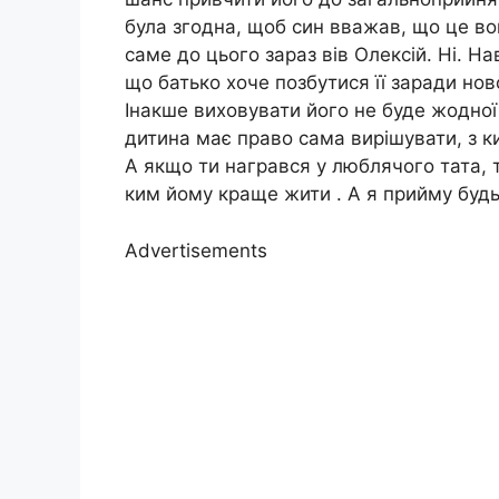
була згодна, щоб син вважав, що це вон
саме до цього зараз вів Олексій. Ні. Н
що батько хоче позбутися її заради нов
Інакше виховувати його не буде жодної 
дитина має право сама вирішувати, з ким
А якщо ти награвся у люблячого тата, т
ким йому краще жити . А я прийму будь
Advertisements