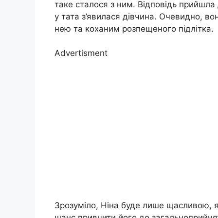
таке сталося з ним. Відповідь прийшла
у тата з’явилася дівчина. Очевидно, вон
нею та коханим розпещеного підлітка.
Advertisment
Зрозуміло, Ніна буде лише щасливою, як
шанс привчити його до загальноприйня