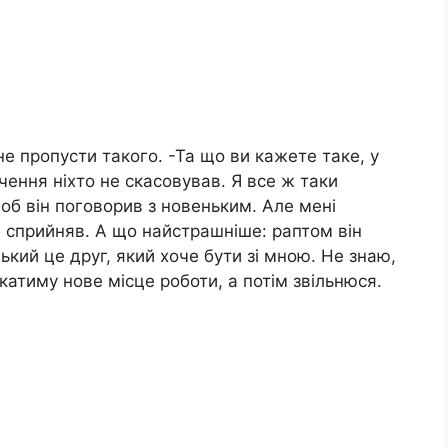
е пропусти такого. -Та що ви кажете таке, у
учення ніхто не скасовував. Я все ж таки
б він поговорив з новеньким. Але мені
е сприйняв. А що найстрашніше: раптом він
нький це друг, який хоче бути зі мною. Не знаю,
катиму нове місце роботи, а потім звільнюся.