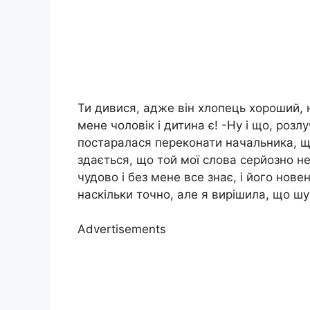
Ти дивися, адже він хлопець хороший, н
мене чоловік і дитина є! -Ну і що, розл
постаралася переконати начальника, що
здається, що той мої слова серйозно н
чудово і без мене все знає, і його нове
наскільки точно, але я вирішила, що шу
Advertisements