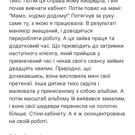
тихо. Потім ця справа йому набридла, і він
почав вивчати кабінет. Потім повис на мамі:
“Мамо, ходімо додому!” Потягнув за руку
саме ту, з якою я працювала. В результаті
манікюр змащений, і доводиться
переробляти роботу. А це зайва праця та
додатковий час. Що призводить до затримки
наступного клієнта, який прийшов у
призначений час і чекав свого сеансу зайвих
двадцять хвилин. Природно, що
дочекавшись, вона висловила мені свої
претензії. Інша дитина тихо сиділа і
малювала у принесеному з собою альбомі. А
потім масштаб альбому їй виявився замалим,
і вона свої шедеври перенесла на полотно
більше. Стіни кабінету. А я ж сконцентрована
на своїй роботі.