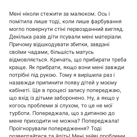
Мені ніколи стежити за малюком. Ось і
помітила лише тоді, коли лише фарбування
могло повернути стіні первозданний вигляд.
Декілька разів діти псували мені матеріали.
Причому відшкодувати збитки, завдані
своїми чадами, більшість матусь
відмовляється. Кричать, що прибирати треба
краще. Як прибрати, якщо вони мені завжди
потрібні під рукою. Тому я вирішила раз і
назавжди припинити появу дітей у моєму
кабінеті. Ще в процесі запису попереджаю,
що вхід із дітьми заборонено. Ну, а якщо у
когось проблеми зі слухом, то це не мої
турботи. Попереджала, що з дитиною до
мене приходити не можна? Попереджала!
Проігнорували попередження? Тоді
розвертайтеся та йдіть! Мені зайві проблеми