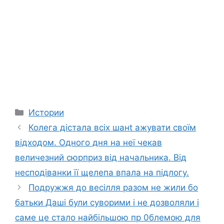
Categories
Истории
Колега дістала всіх шанt ажувати своїм
відходом. Одного дня на неї чекав
величезний сюрприз від начальника. Від
несподіванки її щелепа впала на підлогу.
Подружжя до весілля разом не жили бо
батьки Даші були суворими і не дозволяли і
саме це стало найбільшою пр 0блемою для