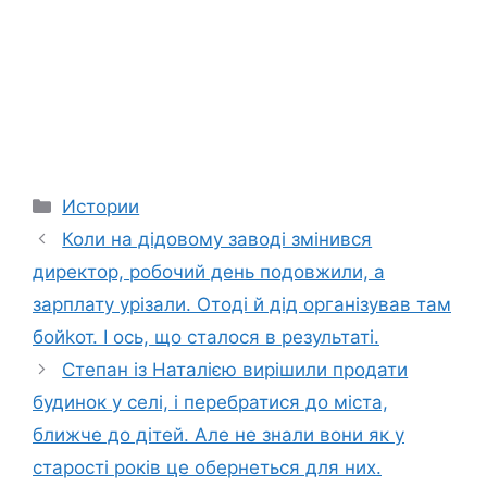
Categories
Истории
Коли на дідовому заводі змінився
директор, робочий день подовжили, а
зарплату урізали. Отоді й дід організував там
бойkот. І ось, що сталося в результаті.
Степан із Наталією вирішили продати
будинок у селі, і перебратися до міста,
ближче до дітей. Але не знали вони як у
старості років це обернеться для них.