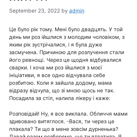
September 23, 2022
by
admin
Це було рік тому. Мені було двадцять. У той
день ми роз ійшлися з молодим чоловіком, з
яким рік зустрічалися, і я була дуже
засмучена. Причиною для розлучення стали
його ревнощі. Через це щодня відбувалися
сварки. І хоча ми роз ійшлися з моєї
ініціативи, я все одно відчувала себе
розбитою. Коли я зайшла додому, мама
відразу відчула, що зі мною щось не так.
Посадила за стіл, налила лікеру і каже:
Розповідай! Ну, я все виклала. Обличчя мами
здивовано витяглося. -Вася, ти через це
плакала? Ти що в мене зовсім дурненька?
Давай разом розберемо, що ти втратила. Я