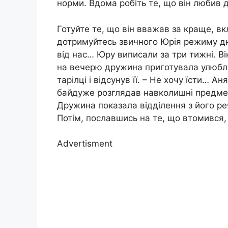
норми. Вдома робіть те, що він любив до
Готуйте те, що він вважав за краще, в
дотримуйтесь звичного Юрія режиму дн
від нас… Юру виписали за три тижні. Він
на вечерю дружина приготувала улюбле
тарілці і відсунув її. – Не хочу їсти… Ан
байдуже розглядав навколишні предмети
Дружина показала відділення з його ре
Потім, пославшись на те, що втомився, 
Advertisment