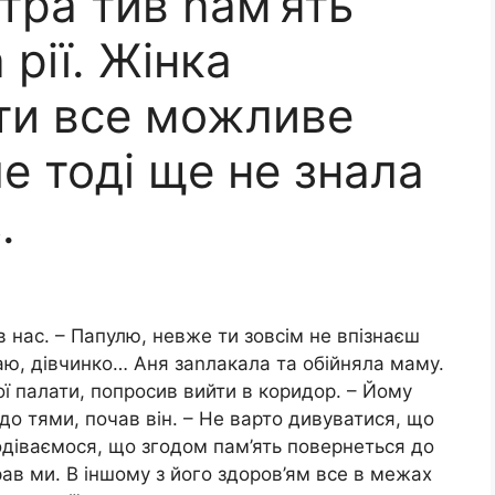
тра тив nам’ять
 рії. Жінка
ти все можливе
ле тоді ще не знала
.
 нас. – Папулю, невже ти зовсім не впізнаєш
наю, дівчинко… Аня заnлакала та обійняла маму.
ої палати, попросив вийти в коридор. – Йому
до тями, почав він. – Не варто дивуватися, що
подіваємося, що згодом пам’ять повернеться до
рав ми. В іншому з його здоров’ям все в межах