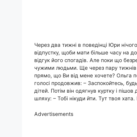
Через два тижні в поведінці Юри нічого
відпустку, щоби мати більше часу на д
відгук його спогадів. Але поки що без
чужими людьми. Ще через пару тижнів 
прямо, що Ви від мене хочете? Ольга по
голосі продовжив: – Заспокойтесь, будь 
дітей. Потім він одягнув куртку і пішо
шляху: – Тобі нікуди йти. Тут твоя хата.
Advertisements