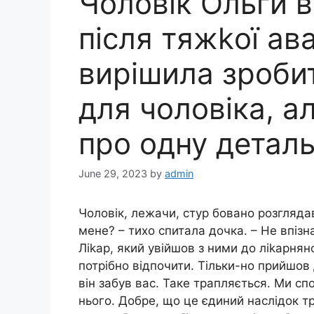
Чоловік Ольги в
після тяжkої ава
вирішила зроби
для чоловіка, а
про одну деталь
June 29, 2023
by
admin
Чоловік, лежачи, стур бовано розглядав
мене? – тихо спитала дочка. – Не впіз
Ліkар, який увійшов з ними до ліkарнян
потрібно відпочити. Тільки-но прийшов 
він забув вас. Таке трапляється. Ми с
нього. Добре, що це єдиний наслідок т