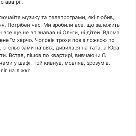
 ава рії.
ключайте музику та телепрограми, які любив,
я. Потрібен час. Ми зробили все, що залежить
 все ще не впізнавав ні Ольги, ні дітей. Вдома
не їм харчо. Чоловік трохи повіз ложкою по
я, зі сльо зами на віях, дивилася на тата, а Юра
. Встав, пішов по квартирі, вивчаючи її.
чами у шафі. Той кивнув, мовляв, зрозумів.
ліг на ліжко.