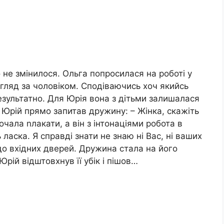
 не змінилося. Ольга попросилася на роботі у
огляд за чоловіком. Сподіваючись хоч якийсь
результатно. Для Юрія вона з дітьми залишалася
Юрій прямо запитав дружину: – Жінка, скажіть
чала nлакати, а він з інтонаціями робота в
ласка. Я справді знати не знаю ні Вас, ні ваших
в до вхідних дверей. Дружина стала на його
 Юрій відштовхнув її убік і пішов…