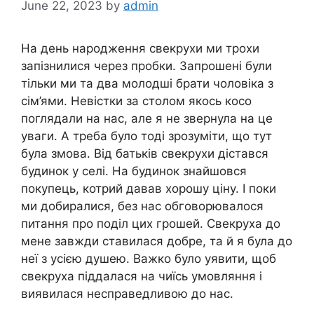
June 22, 2023
by
admin
На день народження свекрухи ми трохи
запізнилися через пробки. Запрошені були
тільки ми та два молодші брати чоловіка з
сім’ями. Невістки за столом якось косо
поглядали на нас, але я не звернула на це
уваги. А треба було тоді зрозуміти, що тут
була змова. Від батьків свекрухи дістався
будинок у селі. На будинок знайшовся
покупець, котрий давав хорошу ціну. І поки
ми добиралися, без нас обговорювалося
питання про поділ цих грошей. Свекруха до
мене завжди ставилася добре, та й я була до
неї з усією душею. Важко було уявити, щоб
свекруха піддалася на чиїсь умовляння і
виявилася несправедливою до нас.