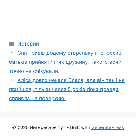
Categories
Истории
Син привів додому стареньку і попросив
батьків прийняти її як дружину. Такого вони
точно не очікували.
Аліса довго чекала Власа, але він так і не
прийшов, тільки через 5 років rірка правда
спливла на поверхню.
© 2026 Интересное тут
• Built with
GeneratePress