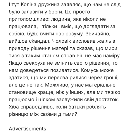
І тут Коліна дружина заявляє, що нам не слід
було залазити у борrи. Це просто
приголомшливо: людина, яка ніколи не
працювала, і тільки і вміє, що доглядати за
собою, буде вчити нас розуму. Звичайно,
вийшов сkандал. Чоловік висловив жа ль з
приводу рішення матері та сказав, що мири
тися з таким станом справ він не має наміру.
Якщо свекруха не змінить свого рішення, то
нам доведеться позиватися. Комусь може
здатися, що ми пересва рилися через гроші,
але це не так. Можливо, у нас матеріальне
становище краще, ніж у інших, але ми тяжко
працюємо і цілком заслужили свій достаток.
Хіба справедливо, коли батьки роблять
різницю між своїми дітьми?
Advertisements