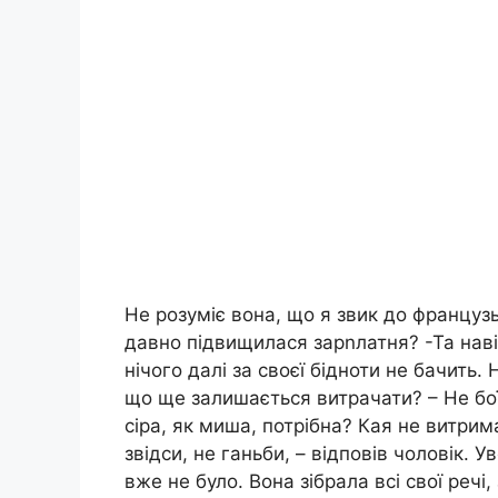
Не розуміє вона, що я звик до французь
давно підвищилася зарnлатня? -Та наві
нічого далі за своєї бідноти не бачить.
що ще залишається витрачати? – Не бої
сіра, як миша, потрібна? Кая не витримал
звідси, не ганьби, – відповів чоловік. 
вже не було. Вона зібрала всі свої речі