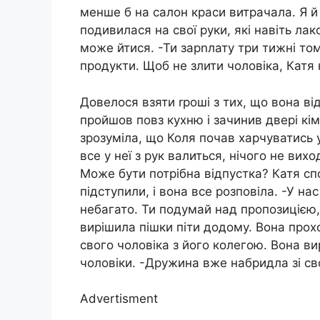
менше б на салон краси витрачала. Я й 
подивилася на свої руки, які навіть ла
може йтися. -Ти зарnлату три тижні то
продукти. Щоб не злити чоловіка, Катя 
Довелося взяти rроші з тих, що вона в
пройшов повз кухню і зачинив двері кі
зрозуміла, що Коля почав харчуватись 
все у неї з рук валиться, нічого не ви
Може бути потрібна відпустка? Катя спо
підступили, і вона все розповіла. -У на
небагато. Ти подумай над пропозицією,
вирішила пішки піти додому. Вона прохо
свого чоловіка з його колегою. Вона в
чоловіки. -Дружина вже набридла зі св
Advertisment