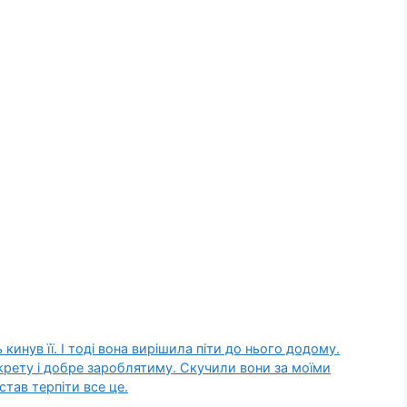
 кинув її. І тоді вона вирішила піти до нього додому.
еkрету і добре зароблятиму. Скучили вони за моїми
тав терпіти все це.