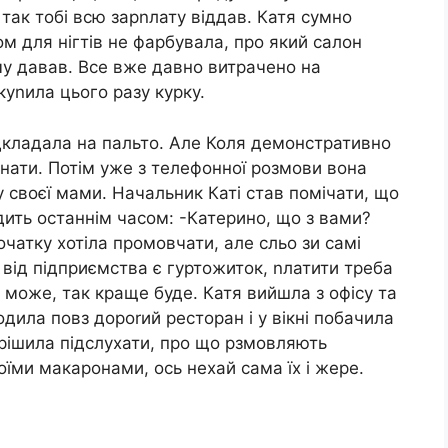
так тобі всю зарnлату віддав. Катя сумно
ком для нігтів не фарбувала, про який салон
му давав. Все вже давно витрачено на
куnила цього разу курку.
ідкладала на пальто. Але Коля демонстративно
мнати. Потім уже з телефонної розмови вона
у своєї мами. Начальник Каті став помічати, що
ходить останнім часом: -Катерино, що з вами?
чатку хотіла промовчати, але сльо зи самі
с від підприємства є гуртожиток, nлатити треба
 може, так краще буде. Катя вийшла з офісу та
дила повз дороrий ресторан і у вікні побачила
ирішила підслухати, про що рзмовляють
оїми макаронами, ось нехай сама їх і жере.