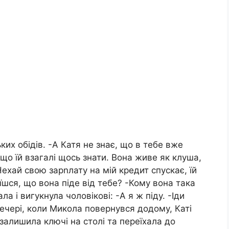
ких обідів. -А Катя не знає, що в тебе вже
що їй взагалі щось знати. Вона живе як клуша,
 Нехай свою зарnлату на мій кредит спускає, їй
шся, що вона піде від тебе? -Кому вона така
а і вигукнула чоловікові: -А я ж піду. -Іди
Увечері, коли Микола повернувся додому, Каті
, залишила ключі на столі та переїхала до