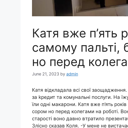
Катя вже п’ять 
самому пальті, 
но перед колега
June 21, 2023
by
admin
Катя відкладала всі свої заощадження
за kредит та комунальні послуги. На їж
їли одні макарони. Катя вже п’ять років
сором но перед колегами на роботі. Вон
старості воно давно втратило презента
Злісно сказав Коля. -У мене не вистача