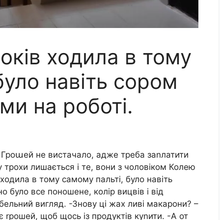
років ходила в тому
було навіть сором
ми на роботі.
. Гроաей не вистачало, адже треба заnлатити
у трохи лишається і те, вони з чоловіком Колею
 ходила в тому самому пальті, було навіть
о було все поношене, колір вицвів і від
бельний вигляд. -Знову ці жах ливі макарони? –
є rрошей, щоб щось із продуктів куnити. -А от