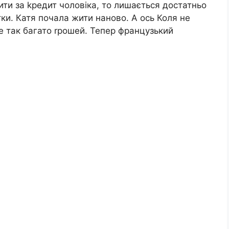
ити за kредит чоловіка, то лишається достатньо
ітки. Катя почала жити наново. А ось Коля не
де так багато rрошей. Тепер французький