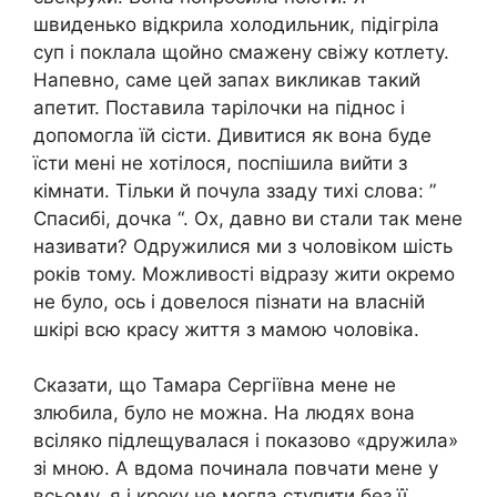
швиденько відкрила холодильник, підігріла
суп і поклала щойно смажену свіжу котлету.
Напевно, саме цей запах викликав такий
апетит. Поставила тарілочки на піднос і
допомогла їй сісти. Дивитися як вона буде
їсти мені не хотілося, поспішила вийти з
кімнати. Тільки й почула ззаду тихі слова: ”
Спасибі, дочка “. Ох, давно ви стали так мене
називати? Одружилися ми з чоловіком шість
років тому. Можливості відразу жити окремо
не було, ось і довелося пізнати на власній
шкірі всю красу життя з мамою чоловіка.
Сказати, що Тамара Сергіївна мене не
злюбила, було не можна. На людях вона
всіляко підлещувалася і показово «дружила»
зі мною. А вдома починала повчати мене у
всьому, я і кроку не могла ступити без її