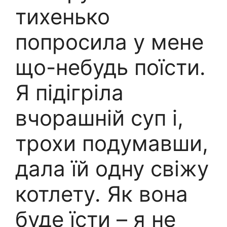
тихенько
попросила у мене
що-небудь поїсти.
Я підігріла
вчорашній суп і,
трохи подумавши,
дала їй одну свіжу
котлету. Як вона
буде їсти – я не