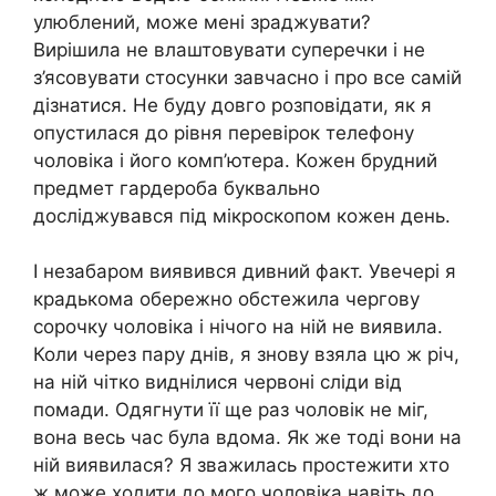
улюблений, може мені зраджувати?
Вирішила не влаштовувати суперечки і не
з’ясовувати стосунки завчасно і про все самій
дізнатися. Не буду довго розповідати, як я
опустилася до рівня перевірок телефону
чоловіка і його комп’ютера. Кожен брудний
предмет гардероба буквально
досліджувався під мікроскопом кожен день.
І незабаром виявився дивний факт. Увечері я
крадькома обережно обстежила чергову
сорочку чоловіка і нічого на ній не виявила.
Коли через пару днів, я знову взяла цю ж річ,
на ній чітко виднілися червоні сліди від
помади. Одягнути її ще раз чоловік не міг,
вона весь час була вдома. Як же тоді вони на
ній виявилася? Я зважилась простежити хто
ж може ходити до мого чоловіка навіть до