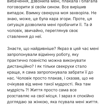
вибачення, дзвонила мені, плакала і благала
поговорити зі своїм сином. Все вирішив
випадок. Взимку свекруха моя захворіла. Не
знаю, може, це була кара згори. Проте, ця
ситуація дозволила мені пробачити її. Та й
чоловік, звичайно, переглянув своє
ставлення до неї.
Знаєте, що найдивніше? Якраз в цей час мені
запропонували відмінну роботу, яку
практично повністю можна виконувати
дистанційно? І як тільки свекрухи стало
краще, я сама запропонувала забрати її до
нас. Чоловік просто плакав, і сказав, що не
очікував від мене такої мудрості. Яка там
мудрість ?! Життя просто сама все
розставляє на свої місця. І зараз я спокійно
доглядаю за жінкою, яка псувала мені життя.