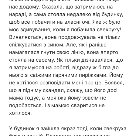
нас додому. Сказала, що затримаюсь на
нараді, а сама стояла недалеко від будинку,
щоб все побачити на власні очі. Яке ж було
моє здивування, коли я побачила свекруху!
Виявляється, вона продовжувала не тільки
спілкуватися з сином. Але, як і раніше
намагалася гнути свою лінію, вона вперто
стояла на своєму. Як тільки дізнавалася, що
я затримуюся на роботі, відразу ж бігла до
нього зі свіжими гарячими пиріжками. Йому
не хотілося розповідати мені про це. Боявся,
що я підніму скандал, скажу, що його досі
мама годує, а моя їжа йому зовсім не
подобається. І з мамою сваритися не
хотілося.
У будинок я зайшла якраз тоді, коли свекруха
була у ванній. Природно, що чоловік не