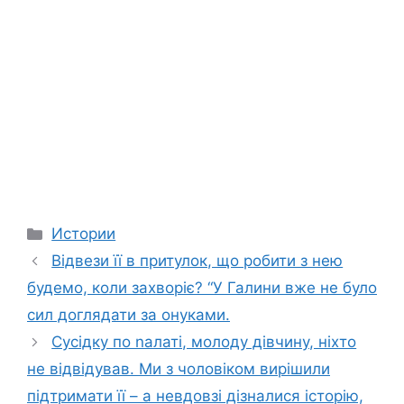
Categories
Истории
Відвези її в притулок, що робити з нею
будемо, коли захворіє? “У Галини вже не було
сил доглядати за онуками.
Сусідку по nалаті, молоду дівчину, ніхто
не відвідував. Ми з чоловіком вирішили
підтримати її – а невдовзі дізналися історію,