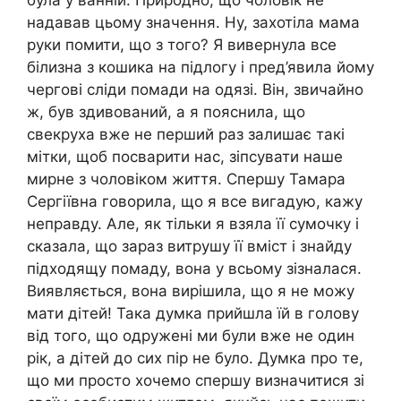
надавав цьому значення. Ну, захотіла мама
руки помити, що з того? Я вивернула все
білизна з кошика на підлогу і пред’явила йому
чергові сліди помади на одязі. Він, звичайно
ж, був здивований, а я пояснила, що
свекруха вже не перший раз залишає такі
мітки, щоб посварити нас, зіпсувати наше
мирне з чоловіком життя. Спершу Тамара
Сергіївна говорила, що я все вигадую, кажу
неправду. Але, як тільки я взяла її сумочку і
сказала, що зараз витрушу її вміст і знайду
підходящу помаду, вона у всьому зізналася.
Виявляється, вона вирішила, що я не можу
мати дітей! Така думка прийшла їй в голову
від того, що одружені ми були вже не один
рік, а дітей до сих пір не було. Думка про те,
що ми просто хочемо спершу визначитися зі