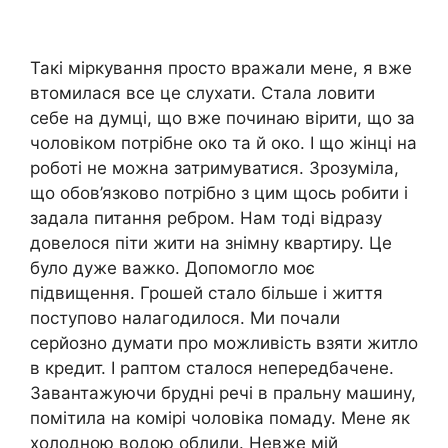
Такі міркування просто вражали мене, я вже
втомилася все це слухати. Стала ловити
себе на думці, що вже починаю вірити, що за
чоловіком потрібне око та й око. І що жінці на
роботі не можна затримуватися. Зрозуміла,
що обов’язково потрібно з цим щось робити і
задала питання ребром. Нам тоді відразу
довелося піти жити на знімну квартиру. Це
було дуже важко. Допомогло моє
підвищення. Грошей стало більше і життя
поступово налагодилося. Ми почали
серйозно думати про можливість взяти житло
в кредит. І раптом сталося непередбачене.
Завантажуючи брудні речі в пральну машину,
помітила на комірі чоловіка помаду. Мене як
холодною водою облили. Невже мій