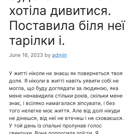
хотіла дивитися.
Поставила біля неї
тарілки і.
June 16, 2023
by
admin
У житті ніколи не знаєш як повернеться твоя
доля. Я ніколи в житті навіть уявити собі не
могла, що буду доглядати за людиною, яка
мене ненавидила стільки років, скільки мене
знає, і всіляко намагалася зіпсувати, і без
того нелегке моє життя. Але від долі нікуди
не дінешся, від неї не втечеш і не сховаєшся.
У той день із спальні пролунав голос
свекрухи. Вона попросила поїсти. Я