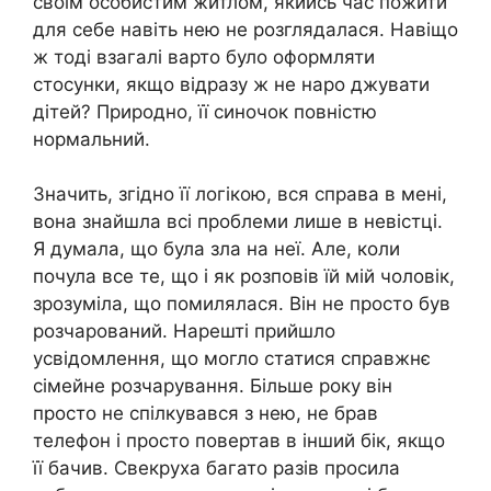
своїм особистим житлом, якийсь час пожити
для себе навіть нею не розглядалася. Навіщо
ж тоді взагалі варто було оформляти
стосунки, якщо відразу ж не наро джувати
дітей? Природно, її синочок повністю
нормальний.
Значить, згідно її логікою, вся справа в мені,
вона знайшла всі проблеми лише в невістці.
Я думала, що була зла на неї. Але, коли
почула все те, що і як розповів їй мій чоловік,
зрозуміла, що помилялася. Він не просто був
розчарований. Нарешті прийшло
усвідомлення, що могло статися справжнє
сімейне розчарування. Більше року він
просто не спілкувався з нею, не брав
телефон і просто повертав в інший бік, якщо
її бачив. Свекруха багато разів просила