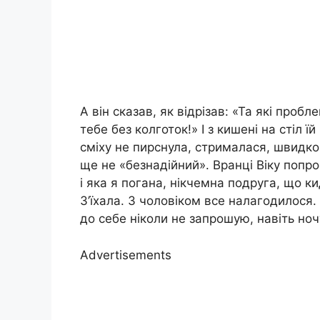
А він сказав, як відрізав: «Та які пробл
тебе без колготок!» І з кишені на стіл ї
сміху не пирснула, стрималася, швидко 
ще не «безнадійний». Вранці Віку попрос
і яка я погана, нікчемна подруга, що ки
З’їхала. З чоловіком все налагодилося
до себе ніколи не запрошую, навіть ноч
Advertisements