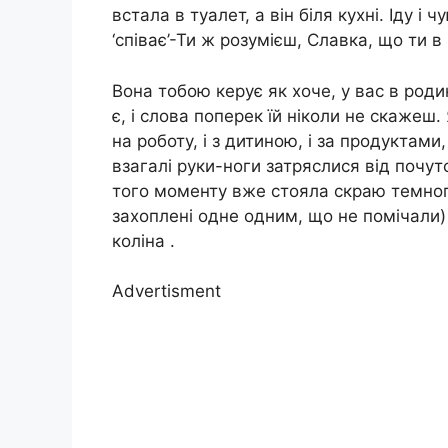
встала в туалет, а він біля кухні. Іду і
‘співає’-Ти ж розумієш, Славка, що ти в
Вона тобою керує як хоче, у вас в роди
є, і слова поперек їй ніколи не скажеш.
на роботу, і з дитиною, і за продуктами,
взагалі руки-ноги затряслися від почуто
того моменту вже стояла скраю темног
захоплені одне одним, що не помічали)
коліна .
Advertisment