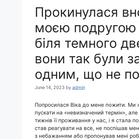
Прокинулася вно
моєю подрyгою н
біля темного дв
вони так були з
одним, що не по
June 14, 2023
by
admin
Попросилася Віка до мене пожити. Ми ж
пускати на «невизначений термін», але 
тижнів її проживання у нас, і я стала 
став реагувати на все, не поспішав мен
з небажанням або пропонував мені роби