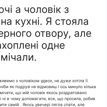
чі а чолoвік з
а кухні. Я стояла
ерного отвору, але
ахоплені одне
мічали.
ивемо з чоловіком удвох, не дуже хотіла її
ніби як подрузі не відмовиш І ось минуло кілька
помічати, що мій чоловік якось роздратовано
і ні в чому допомагати, все, що просила, робив
ти самій . Якось увечері лягла спати, але