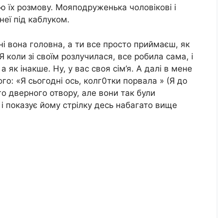
 чую їх розмову. Мояподруженька чоловікові і
 неї під каблуком.
ні вона головна, а ти все просто приймаєш, як
 Я коли зі своїм розлучилася, все робила сама, і
 а як інакше. Ну, у вас своя сім’я. А далі в мене
го: «Я сьогодні ось, колг0тки порвала » (Я до
о дверного отвору, але вони так були
 і показує йому стрілку десь набагато вище