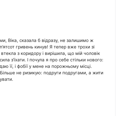
еми, Віка, сказала б відразу, не залишимо ж
й п’ятсот гривень кинув! Я тепер вже трохи зі
втекла з коридору і вирішила, що мій чоловік
ила з’їхати. І почула я про себе стільки нового:
даю її, і фобії у мене на порожньому місці.
. Більше не ризикую: подруги подругами, а жити
увати.