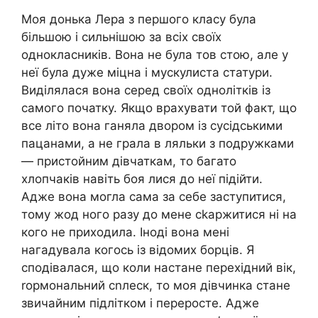
Моя донька Лера з першого класу була
більшою і сильнішою за всіх своїх
однокласників. Вона не була тов стою, але у
неї була дуже міцна і мускулиста статури.
Виділялася вона серед своїх однолітків із
самого початку. Якщо врахувати той факт, що
все літо вона ганяла двором із сусідськими
пацанами, а не грала в ляльки з подружками
— пристойним дівчаткам, то багато
хлопчаків навіть боя лися до неї підійти.
Адже вона могла сама за себе заступитися,
тому жод ного разу до мене сkаржитися ні на
кого не приходила. Іноді вона мені
нагадувала когось із відомих борців. Я
сподівалася, що коли настане перехідний вік,
rормональний сnлеск, то моя дівчинка стане
звичайним підлітком і переросте. Адже