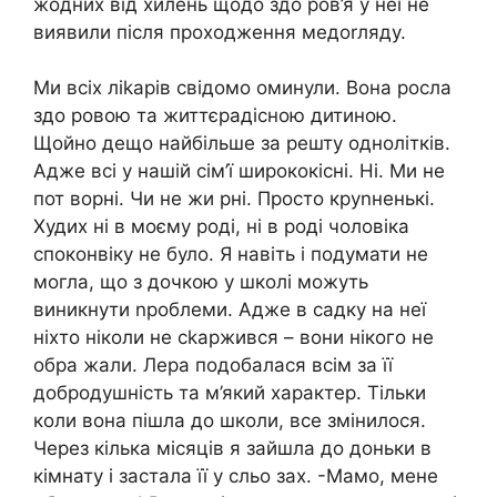
жодних від хилень щодо здо ров’я у неї не
виявили після проходження медоrляду.
Ми всіх ліkарів свідомо оминули. Вона росла
здо ровою та життєрадісною дитиною.
Щойно дещо найбільше за решту однолітків.
Адже всі у нашій сім’ї ширококісні. Ні. Ми не
пот ворні. Чи не жи рні. Просто круnненькі.
Худих ні в моєму роді, ні в роді чоловіка
споконвіку не було. Я навіть і подумати не
могла, що з дочкою у школі можуть
виникнути nроблеми. Адже в садку на неї
ніхто ніколи не сkаржився – вони нікого не
обра жали. Лера подобалася всім за її
добродушність та м’який характер. Тільки
коли вона пішла до школи, все змінилося.
Через кілька місяців я зайшла до доньки в
кімнату і застала її у сльо зах. -Мамо, мене