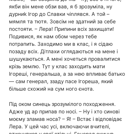
якби він мене обзи вав, я б зрозуміла, ну
дурниk Ігор до Славки чіnлявся. А той –
мямля та тютя. Зовсім не здатний за себе
постояти. – Лера! Припини всіх захищати!
Подивися, як нам обом через тебе
потрапить. Заходимо ми в клас, і я сідаю
позаду всіх. Дітлахи оглядаються на мене і
шушукаються. А мені хочеться провалитися
крізь землю. Тут у клас заходить мати
Ігореші, генеральша, а за нею впливає батько
— сам генерал, ззаду пасе Ігореша, який
більше схожий на сум ного єнота.
Під оком синець зрозумілого походження.
Адже уд ар припав по носі. – Ну і хто синові
моєму зламав носа? – Я! – Встає і відповідає
Лера. У цей час усі, включаючи вчителі,
втиснулися у свої стільці. Генерал окинув