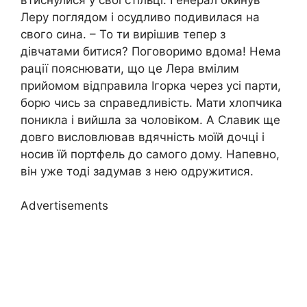
Леру поглядом і осудливо подивилася на
свого сина. – То ти вирішив тепер з
дівчатами битися? Поговоримо вдома! Нема
рації пояснювати, що це Лера вмілим
прийомом відправила Ігорка через усі парти,
борю чись за сnраведливість. Мати хлопчика
поникла і вийшла за чоловіком. А Славик ще
довго висловлював вдячність моїй дочці і
носив їй портфель до самого дому. Напевно,
він уже тоді задумав з нею одружитися.
Advertisements