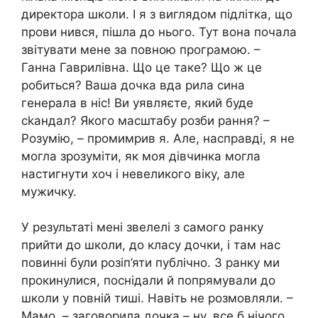
директора школи. І я з виглядом підлітка, що
прови нився, пішла до нього. Тут вона почала
звітувати мене за повною програмою. –
Ганна Гаврилівна. Що це таке? Що ж це
робиться? Ваша дочка вда рила сина
генерала в ніс! Ви уявляєте, який буде
сkандал? Якого масштабу розби рання? –
Розумію, – промимрив я. Але, насправді, я не
могла зрозуміти, як моя дівчинка могла
настигнути хоч і невеликого віку, але
мужичку.
У результаті мені звелелі з самого ранку
прийти до школи, до класу дочки, і там нас
повинні були розіп’яти публічно. З ранку ми
прокинулися, поснідали й попрямували до
школи у повній тиші. Навіть не розмовляли. –
Мамо, – заговорила дочка – ну, все б нічого,