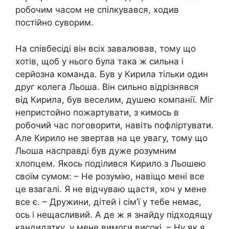
робочим часом не спілкувався, ходив
постійно суворим.
На співбесіді він всіх завалював, тому що
хотів, щоб у нього була така ж сильна і
серйозна команда. Був у Кирила тільки один
друг колега Льоша. Він сильно відрізнявся
від Кирила, був веселим, душею компанії. Міг
непристойно пожартувати, з кимось в
робочий час поговорити, навіть пофліртувати.
Але Кирило не звертав на це увагу, тому що
Льоша насправді був дуже розумним
хлопцем. Якось поділився Кирило з Льошею
своїм сумом: – Не розумію, навіщо мені все
це взагалі. Я не відчуваю щастя, хоч у мене
все є. – Дружини, дітей і сім’ї у тебе немає,
ось і нещасливий. А де ж я знайду підходящу
кандидатку, у мене вимоги високі. – Ну як я,