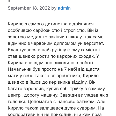
September 18, 2022
by
admin
Кирило з самого дитинства відрізнявся
особливою серйозністю і строгістю. Він із
золотою медаллю закінчив школу, так само
відмінно з червоним дипломом університет.
Влаштувався в найкрутішу фірму їх міста і
став швидко рости по кар’єрних сходах. У
Кирила все відмінно виходило в роботі.
Начальник був просто на 7 небі від щастя
мати у себе такого співробітника, Кирило
швидко дійшов до керівника відділу. Він
багато заробляв, купив собі трійку в самому
центрі, дорогу машину. Завжди виглядав як з
голочки. Допомагав фінансово батькам. Але
Кирило також залишався дуже суворим. На
корпоративи він не приходив, ні з ким поза