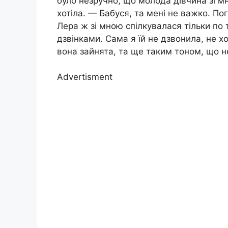
було незручно, що молода дівчина зі мн
хотіла. — Бабуся, та мені не важко. По
Лера ж зі мною спілкувалася тільки по 
дзвінками. Сама я їй не дзвонила, не х
вона зайнята, та ще таким тоном, що н
Advertisment