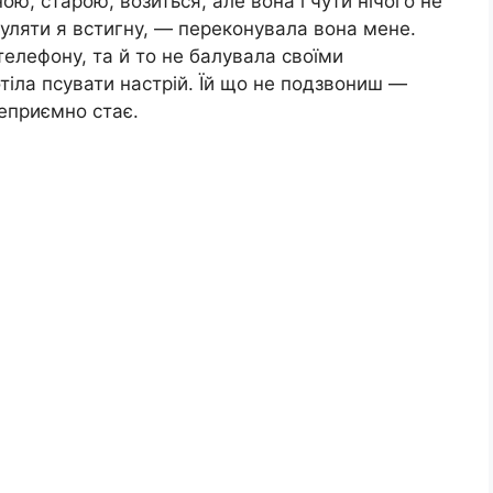
ою, старою, возиться, але вона і чути нічого не
гуляти я встигну, — переконувала вона мене.
телефону, та й то не балувала своїми
отіла псувати настрій. Їй що не подзвониш —
еприємно стає.