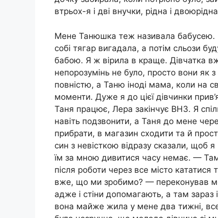
втрьох-я і дві внучки, рідна і двоюрідна
Мене Танюшка теж називала бабусею. С
собі тягар вигадала, а потім сльози буду
бабою. Я ж вірила в краще. Дівчатка в
непорозумінь не було, просто вони як з
повністю, а Таню іноді мама, коли на с
моменти. Дуже я до цієї дівчинки прив’
Таня працює, Лера закінчує ВНЗ. Я спі
навіть подзвонити, а Таня до мене чер
прибрати, в магазин сходити та й прост
син з невісткою відразу сказали, щоб я
їм за мною дивитися часу немає. — Та
після роботи через все місто кататися 
вже, що ми зробимо? — переконував мен
адже і стіни допомагають, а там зараз 
вона майже жила у мене два тижні, вс