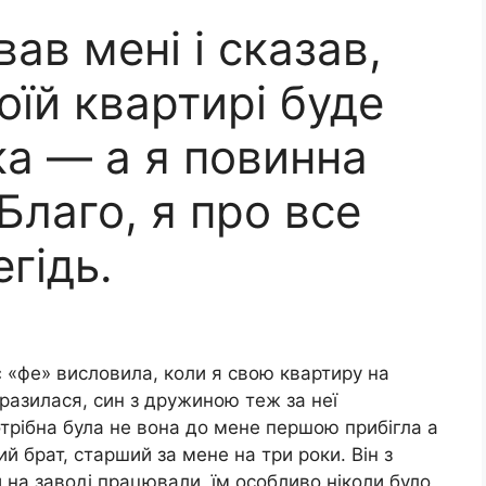
ав мені і сказав,
оїй квартирі буде
ка — а я повинна
Благо, я про все
гідь.
є «фе» висловила, коли я свою квартиру на
разилася, син з дружиною теж за неї
трібна була не вона до мене першою прибігла а
й брат, старший за мене на три роки. Він з
и на заводі працювали, їм особливо ніколи було