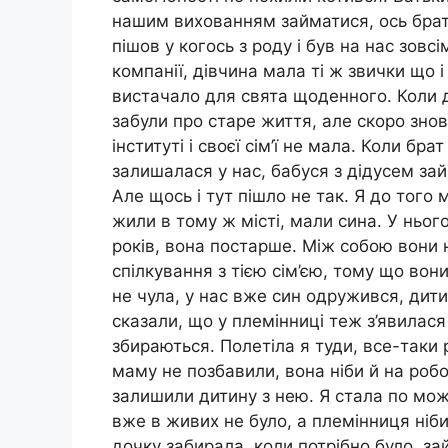
нашим вихованням займатися, ось брат і
пішов у когось з роду і був на нас зовс
компанії, дівчина мала ті ж звички що і
вистачало для свята щоденного. Коли до
забули про старе життя, але скоро знов
інституті і своєї сім’ї не мала. Коли б
залишалася у нас, бабуся з дідусем з
Але щось і тут пішло не так. Я до тог
жили в тому ж місті, мали сина. У ньог
років, вона постарше. Між собою вони 
спілкування з тією сім’єю, тому що вони
не чула, у нас вже син одружився, дити
сказали, що у племінниці теж з’явилас
збираються. Полетіла я туди, все-таки
маму не позбавили, вона ніби й на робо
залишили дитину з нею. Я стала по мож
вже в живих не було, а племінниця ніби
дочку забирала, коли потрібно було, з