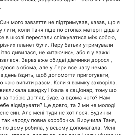
.
ин мого завзяття не підтримував, казав, що я
 лити, коли Таня піде по стопах матері і діда з
же в школі перестали спілкуватися між собою,
 різних планет були. Леру батьки утримували
вітло дивилася, не хитаючись, або я у важкі
язалася. Зараз вже обидві дівчинки дорослі,
лкуюся з обома, але у Лери все часу немає
ез день їздить, щоб допомогти приготувати,
о чаю випити разом. Коли я взимку захворіла,
 викликала швидку і їхала в саціонар, тому що
м за тобою догляд буде, а вдома чого? Нам
тебе відвідувати? Це довго, та й ми не молоді
е син. Але мені туди не хотілося. Будинки
і так народу повна коробочка. Виручила Таня,
е по дому робила, у всьому допомагала. Мені