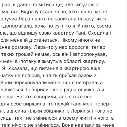
раз. Я давно помітила це, але ситуація з
місцях. Відразу стало ясно, хто і як до мене
внучка Лера навіть не запитала ні разу, як я
 допомагала, хоча по суті-то я їй ніхто, сьома
ила, що відпишу свою квартиру Тані. Сходила і
сля мене їй дістанеться. Нікому нічого не
ідняв розмову. Лера-то у нас доросла, тепер
 таких грошей немає, ось він і запропонував,
 мені в іпотеку візьмуть в області квартиру.
я. Я і сказала, що питання з квартирою вже
чатку не повірив, навіть приїхав разом з
 Вони переконували мене, що я не права, а
відується. Говорили, що є рідна онучка, а я
несла. Багато говорили, але я вже все
 для себе вирішила, то нехай Таня мені тепер і
, від сина тільки обіцянки, з Лерки ж і того не
сяць, так і не змінилося в моєму житті нічого, а
ут теж нічого не змінилося. Вона навпаки за мене