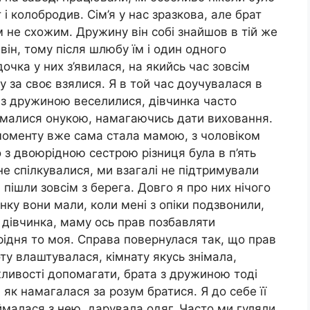
 колобродив. Сім’я у нас зразкова, але брат
ім не схожим. Дружину він собі знайшов в тій же
 він, тому після шлюбу їм і один одного
чка у них з’явилася, на якийсь час зовсім
у за своє взялися. Я в той час доучувалася в
рат з дружиною веселилися, дівчинка часто
аймалися онукою, намагаючись дати виховання.
о моменту вже сама стала мамою, з чоловіком
о з двоюрідною сестрою різниця була в п’ять
не спілкувалися, ми взагалі не підтримували
 пішли зовсім з берега. Довго я про них нічого
нку вони мали, коли мені з опіки подзвонили,
я дівчинка, маму ось прав позбавляти
 рідня то моя. Справа повернулася так, що прав
ту влаштувалася, кімнату якусь знімала,
ливості допомагати, брата з дружиною тоді
 як намагалася за розум братися. Я до себе її
аймалася з нею, дарувала одяг. Часто ми гуляли