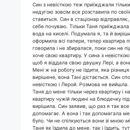
Син з невісткою теж приїжджали тільки 
недугою зовсім все розставила по своїх 
ставиться. Син в стаціонар відправляє, 
себе почуваю. Тільки Таня приїжджала і
вода на киселі. Подумала я, та й виріш
оформила всі папери, тепер квартира пі
говорила і не збиралася, поки син не п
хоче свою квартиру. У сина з невісткою
щоб я віддала свою двушку Лері, а вони
Мені ж на роботу не їздити, яка різниц
вирішене, вона Тані дістається. Син спо
невісткою і Лерой. Розмова не вийшла.
Таня до мене тільки через квартиру і на
квартиру чужій людині на блюдечку під
вирішила. Син заявив, що раз я так все
допомагає. А вона і так допомагала мені
було. Чи не спілкуються вони зі мною мі
Таня як їздила до мене, так і їздить, т