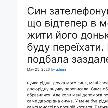
Син зателефонув
що відтепер в м
жити його донь
буду переїхати. 
подбала заздале
May 25, 2023
by
admin
нучка рідна, дочка мого сина, мені сво
двоюрідну внучку переписала. Сама об
образилися. Але коли мені допомога по
саме двоюрідна онука. У мене був рідни
самої юності по похилій котився. Батьк