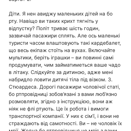
Діти. Я нен авиджу маленьких дітей на бо
рту. Навіщо ви таких крихт тягніть у
відпустку? Політ триває шість годин,
зазвичай пасажири сплять. Але ось маленькі
туристи часом влаштовують такі кардебалет,
що весь екіпаж стоїть на вухах. Включайте
мультики, беріть іграшки – ви повинні самі
продумувати, чим займатиметься ваше чадо
в літаку. Слідкуйте за дитиною, адже мені
набридло ловити дитячі тіла під візком. 3.
Стюардеса. Дорогі пасажири чоловічої статі,
бо ртпровідниці зобов’язані з вами люб’язно
розмовляти, згідно з інструкцією, вони аж
ніяк не флі ртують. Це їх робота і вимоги
транспортної компанії. У них є сім’ї, і вони не
страждають від самотності. Ви – не чоловік їх
мрії. Жодна бо ртпровідниця не мріє з вами