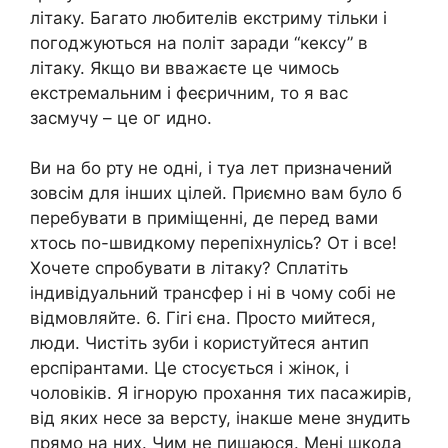
літаку. Багато любителів екстриму тільки і
погоджуються на політ заради “кексу” в
літаку. Якщо ви вважаєте це чимось
екстремальним і феєричним, то я вас
засмучу – це ог идно.
Ви на бо рту не одні, і туа лет призначений
зовсім для інших цілей. Приємно вам було б
перебувати в приміщенні, де перед вами
хтось по-швидкому перепіхнулісь? От і все!
Хочете спробувати в літаку? Сплатіть
індивідуальний трансфер і ні в чому собі не
відмовляйте. 6. Гігі єна. Просто мийтеся,
люди. Чистіть зуби і користуйтеся антип
ерспірантами. Це стосується і жінок, і
чоловіків. Я ігнорую прохання тих пасажирів,
від яких несе за версту, інакше мене знудить
прямо на них. Чим не пишаюся. Мені шкода