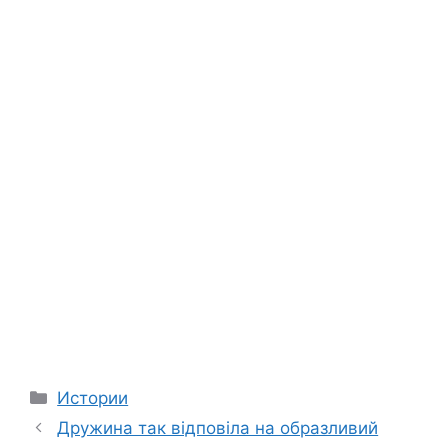
Categories
Истории
Дружина так відповіла на образливий