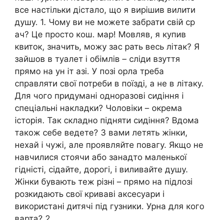
все настільки дістало, що я вирішив вилити
душу. 1. Чому ви не можете забрати свій ср
ач? Це просто кош. мар! Мовляв, я купив
квиток, значить, можу зас рать весь літак? Я
зайшов в туалет і обімлів – сліди взуття
прямо на ун іт азі. У позі орла треба
справляти свої потреби в поїзді, а не в літаку.
Для чого придумані одноразові сидіння і
спеціальні накладки? Чоловіки – окрема
історія. Так складно підняти сидіння? Вдома
також себе ведете? З вами летять жінки,
нехай і чужі, але проявляйте повагу. Якщо не
навчилися стоячи або занадто маленької
гідністі, сідайте, дорогі, і виливайте душу.
Жінки бувають теж різні – прямо на підлозі
розкидають свої криваві аксесуари і
використані дитячі під гузники. Урна для кого
варта? 2.