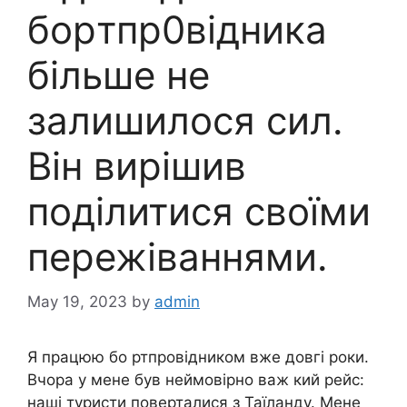
боpтпр0відника
більше не
залишилося сил.
Він вирішив
поділитися своїми
пережiваннями.
May 19, 2023
by
admin
Я працюю бо ртпровідником вже довгі роки.
Вчора у мене був неймовірно важ кий рейс:
наші туристи поверталися з Таїланду. Мене