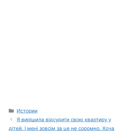
Categories
Истории
Я вирішила відсудити свою квартиру у
дітей. І мені зовсім за це не соромно. Хоча