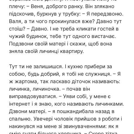
плечу: – Веня, доброго ранку. Він злякано
підскочив, буркнув у трубку: – Я передзвоню.
Валя, а ти чого прокинулася вже? Давно тут
стоїш? – Давно. І не треба кликати гостей в
чужий будинок, тебе тут одного вистачає.
Подзвони своїй матері і скажи, щоб вона
зняла своїй личинці квартиру.
Тут ти не залишишся. І кухню прибери за
собою, будь добрий, я тобі не служниця. – Я
ж жартома, так ласкаво діточок називають:
личинка, личиночка. – почав він
виправдовуватися. – Уяви собі, у мене є
інтернет і я знаю, кого називають личинками.
Дзвони матері. – я пошкандибала назад в
спальню. Увечері чоловік прийшов з роботи і
накинувся на мене зі звинуваченнями: як я
смію гнати бідного хлопчика. – Скоро тітка