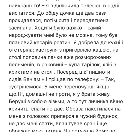
найкращого! – я відключила телефон в надії
виспатися. До обіду дочка ще два рази
прокидалася, потім сита і переодягнена
засипала. Ходити було важко – самій
народжувати мені було не можна, тому був
плановий кесарів розтин. Я добрела до кухні і
отетеріла: каструля з пригорілою кашею, на
столі половина пачки вже розморожених
пельменів, в раковині – купа тарілок, хліб з
крихтами на столі. Посеред цієї пишноти
сидів Веніамін і тріщав по телефону: – Так,
зустрінемося. У мене переночуєш, якщо
що.Ні, домашні не проти, я у брата живу.
Беруші з собою візьми, а то тут личинка вічно
кричить, спати не дає. Образа накотилася на
мене з головою: приперся в чужий будинок,
не дає мені спати, влаштував срач і ще
ображає мою дитину. Я постукала йому по