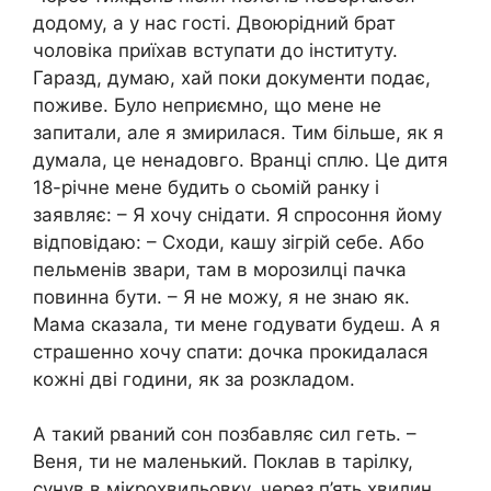
додому, а у нас гості. Двоюрідний брат
чоловіка приїхав вступати до інституту.
Гаразд, думаю, хай поки документи подає,
поживе. Було неприємно, що мене не
запитали, але я змирилася. Тим більше, як я
думала, це ненадовго. Вранці сплю. Це дитя
18-річне мене будить о сьомій ранку і
заявляє: – Я хочу снідати. Я спросоння йому
відповідаю: – Сходи, кашу зігрій себе. Або
пельменів звари, там в морозилці пачка
повинна бути. – Я не можу, я не знаю як.
Мама сказала, ти мене годувати будеш. А я
страшенно хочу спати: дочка прокидалася
кожні дві години, як за розкладом.
А такий рваний сон позбавляє сил геть. –
Веня, ти не маленький. Поклав в тарілку,
сунув в мікрохвильовку, через п’ять хвилин