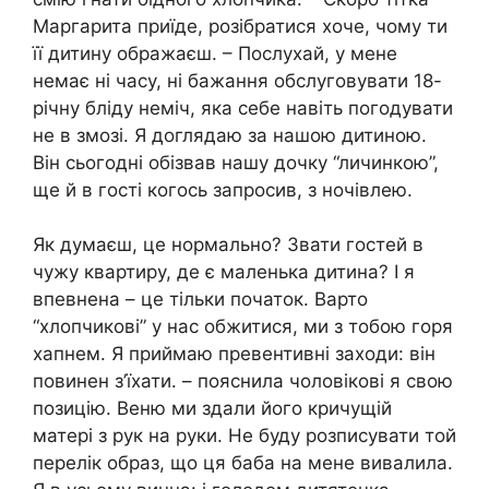
Маргарита приїде, розібратися хоче, чому ти
її дитину ображаєш. – Послухай, у мене
немає ні часу, ні бажання обслуговувати 18-
річну бліду неміч, яка себе навіть погодувати
не в змозі. Я доглядаю за нашою дитиною.
Він сьогодні обізвав нашу дочку “личинкою”,
ще й в гості когось запросив, з ночівлею.
Як думаєш, це нормально? Звати гостей в
чужу квартиру, де є маленька дитина? І я
впевнена – це тільки початок. Варто
“хлопчикові” у нас обжитися, ми з тобою горя
хапнем. Я приймаю превентивні заходи: він
повинен з’їхати. – пояснила чоловікові я свою
позицію. Веню ми здали його кричущій
матері з рук на руки. Не буду розписувати той
перелік образ, що ця баба на мене вивалила.