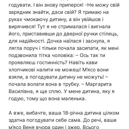
годувати. І він знову приперся! -Не можу свій
зарядник знайти, даси свій? Я тримаю на
руках чмокаючу дитину, а він увійшов і
вирячився! Тут я не стрималася і вигнала
його, приставивши до дверної ручки стілець,
для надійності. Дочка наїлася і заснула, я
лягла поруч і тільки почала засипати, як мені
подзвонила тітка чоловіка: – Ось так ти
проявляєш гостинність? Навіть кави
хлопчикові налити не можеш! М’ясо вони
взяли, а погодувати дитину не можуть! –
почала волати вона в трубку. – Маргарита
Василівна, я ще сплю. У мене дитина, яку я
годую, тому що вона маленька.
А вже, вибачте, ваша 18-річна дитина цілком
здатна погодувати себе сама. До речі, ваше
м’ясо Веня вчора один і зжер. Всього