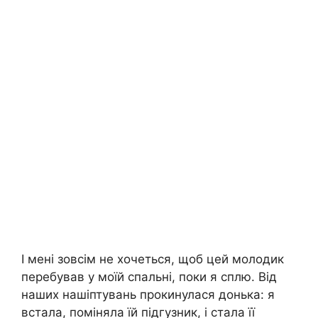
І мені зовсім не хочеться, щоб цей молодик
перебував у моїй спальні, поки я сплю. Від
наших нашіптувань прокинулася донька: я
встала, поміняла їй підгузник, і стала її