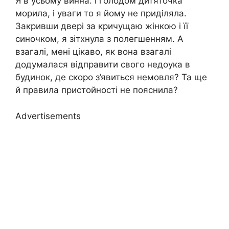
Я в усьому винна: і голодом дитяточка
морила, і уваги то я йому не приділяла.
Закривши двері за кричущаю жінкою і її
синочком, я зітхнула з полегшенням. А
взагалі, мені цікаво, як вона взагалі
додумалася відправити свого недоука в
будинок, де скоро з’явиться немовля? Та ще
й правила пристойності не пояснила?
Advertisements