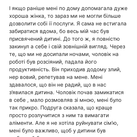
І якщо раніше мені по дому допомагала дуже
хороша жінка, то зараз ми не могли більше
дозволити собі ії послуги. Я сама не встигала
забиратися вдома, бо весь мій час був
присвячений дитині. До того ж, я повністю
закинул а себе і свій зовнішній вигляд. Через
те, що ми не досипали ночами, чоловік на
роботі був розсіяний, падала його
продуктивність. Він приходив додому злий,
нер вовий, репетував на мене. Мені
здавалося, що він не радий, що в нас
з’явилася дитина. Чоловік почав замикатися
в себе , мало розмовляв зі мною, мені було
так прикро. Подруга сказала, що краще
просто розлучитися з ним та вимагати
аліменти. Але я не хотіла руйнувати сім’ю,
мені було важливо, щоб у дитини був