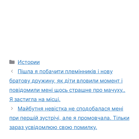
Categories
Истории
Пішла я побачити племінників і нову
братову дружину, як діти вловили момент і
повідомили мені щось страшне про мачуху..
Я застигла на місці.
Майбутня невістка не сподобалася мені
при першій зустрічі, але я промовчала. Тільки
зараз усвідомлюю свою помилку.