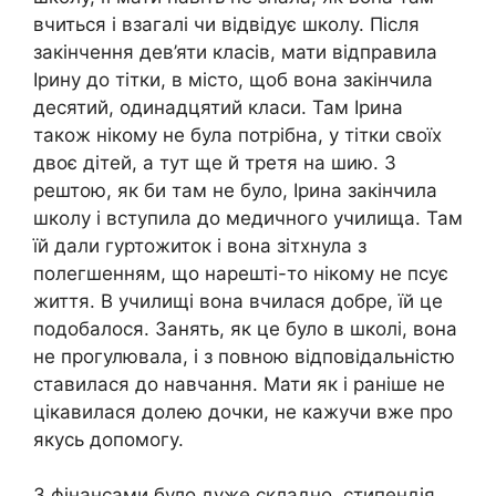
вчиться і взагалі чи відвідує школу. Після
закінчення дев’яти класів, мати відправила
Ірину до тітки, в місто, щоб вона закінчила
десятий, одинадцятий класи. Там Ірина
також нікому не була потрібна, у тітки своїх
двоє дітей, а тут ще й третя на шию. З
рештою, як би там не було, Ірина закінчила
школу і вступила до медичного училища. Там
їй дали гуртожиток і вона зітхнула з
полегшенням, що нарешті-то нікому не псує
життя. В училищі вона вчилася добре, їй це
подобалося. Занять, як це було в школі, вона
не прогулювала, і з повною відповідальністю
ставилася до навчання. Мати як і раніше не
цікавилася долею дочки, не кажучи вже про
якусь допомогу.
З фінансами було дуже складно, стипендія