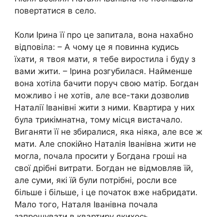
повертатися в село.
Коли Ірина її про це запитала, вона нахабно
відповіла: – А чому це я повинна кудись
їхати, я твоя мати, я тебе виростила і буду з
вами жити. – Ірина розгубилася. Найменше
вона хотіла бачити поруч свою матір. Богдан
можливо і не хотів, але все-таки дозволив
Наталії Іванівні жити з ними. Квартира у них
була трикімнатна, тому місця вистачало.
Виганяти її не збиралися, яка ніяка, але все ж
мати. Але спокійно Наталія Іванівна жити не
могла, почала просити у Богдана гроші на
свої дрібні витрати. Богдан не відмовляв їй,
але суми, які їй були потрібні, росли все
більше і більше, і це початок вже набридати.
Мало того, Наталя Іванівна почала
запрошувати в квартиру якихось