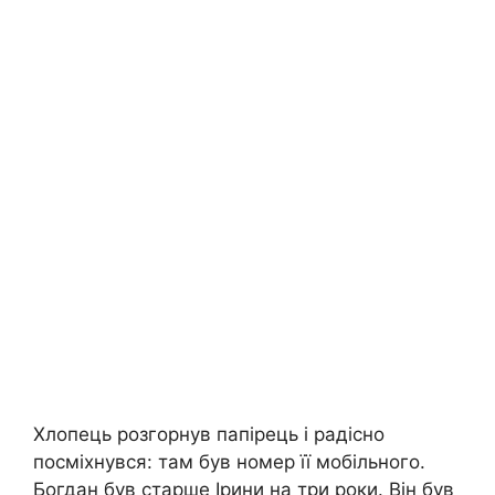
Хлопець розгорнув папірець і радісно
посміхнувся: там був номер її мобільного.
Богдан був старше Ірини на три роки. Він був