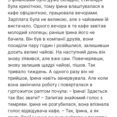
була крихітною, тому Ірина влаштувалася в
кафе офіціанткою, працювала вечорами.
Зарплата була не великою, але з чайовими їй
вистачало. Одного вечора в те кафе завітав
молодий хлопець; раніше Ірина його не
бачила. Він був в компанії друзів, вони
посиділи пару годин і розійшлися, залишивши
досить великі чайові. На наступний день він
знову з’явився, але вже сам. Повечерявши,
знову залишив щедрі чайові, пішов. Так
тривало тиждень. А одного разу він не
прийшов, Ірина навіть занервувала. Але коли
вона закінчила роботу і поверталася в
гуртожиток раптом почула: – Ірина! Здається
так Вас звати? – Запитав знайомий голос з
темряви. Ірина не розгубилася, вона впізнала
голос відвідувача кафе. – Так, Ірина, а як