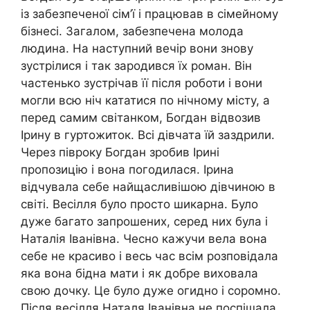
із забезпеченої сім’ї і працював в сімейному
бізнесі. Загалом, забезпечена молода
людина. На наступний вечір вони знову
зустрілися і так зародився їх роман. Він
частенько зустрічав її після роботи і вони
могли всю ніч кататися по нічному місту, а
перед самим світанком, Богдан відвозив
Ірину в гуртожиток. Всі дівчата їй заздрили.
Через півроку Богдан зробив Ірині
пропозицію і вона погодилася. Ірина
відчувала себе найщасливішою дівчиною в
світі. Весілля було просто шикарна. Було
дуже багато запрошених, серед них була і
Наталія Іванівна. Чесно кажучи вела вона
себе не красиво і весь час всім розповідала
яка вона бідна мати і як добре виховала
свою дочку. Це було дуже огидно і соромно.
Після весілля Наталя Іванівна не поспішала