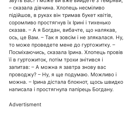
звуть Вас? І може ви вже вийдете з темряви,
– сказала дівчина. Хлопець несміливо
підійшов, в руках він тримав букет квітів,
соромливо простягнув їх Ірині і тихенько
сказав. – А я Богдан, вибачте, що налякав,
ось, це Вам. – Так я зовсім і не злякалася. Ну,
то може проведете мене до гуртожитку. –
Посміхаючись, сказала Ірина. Хлопець провів
її в гуртожиток, потім трохи знітився і
запитав: – А можна я завтра знову вас
проводжу? – Ну, я ще подумаю. Можливо і
можна. – Ірина дістала блокнот, щось швидко
написала і простягнула папірець Богдану.
Advertisment