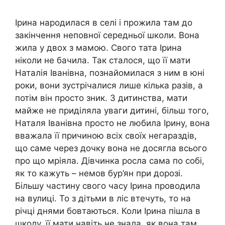
Ірина народилася в селі і прожила там до
закінчення неповної середньої школи. Вона
жила у двох з мамою. Свого тата Ірина
ніколи не бачила. Так сталося, що її мати
Наталія Іванівна, познайомилася з ним в юні
роки, вони зустрічалися лише кілька разів, а
потім він просто зник. З дитинства, мати
майже не приділяла уваги дитині, більш того,
Наталя Іванівна просто не любила Ірину, вона
вважала її причиною всіх своїх негараздів,
що саме через дочку вона не досягла всього
про що мріяла. Дівчинка росла сама по собі,
як то кажуть – немов бур’ян при дорозі.
Більшу частину свого часу Ірина проводила
на вулиці. То з дітьми в ліс втечуть, то на
річці днями бовтаються. Коли Ірина пішла в
школу, її мати навіть не знала, як вона там